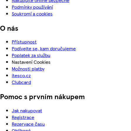
Nakupujte online bezpečně
Podmínky používání
Soukromí a cookies
O nás
Přístupnost
Podívejte se, kam doručujeme
Poplatek za službu
Nastavení Cookies
Možnosti platby
itesco.cz
Clubcard
Pomoc s prvním nákupem
Jak nakupovat
Registrace
Rezervace času
Oblíbené