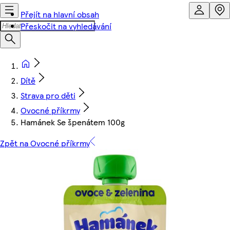
Přejít na hlavní obsah
Přeskočit na vyhledávání
Dítě
Strava pro děti
Ovocné příkrmy
Hamánek Se špenátem 100g
Zpět na Ovocné příkrmy