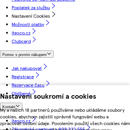
Poplatek za službu
Nastavení Cookies
Možnosti platby
itesco.cz
Clubcard
Pomoc s prvním nákupem
Jak nakupovat
Registrace
Rezervace času
Oblíbené
Nastavení soukromí a cookies
Kontakt
My a našich 18 partnerů používáme nebo ukládáme soubory
cookies, abychom zajistili správné fungování webu a
itesco.cz
zpracovali osobní údaje. Povolením použití všech cookies nám
Zákaznické centrum - 800 222 555
umožníte zobrazovat například také personalizovanou