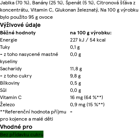
Jablka (70 %), Banány (25 %), Špenát (5 %), Citronová šťáva z
koncentrátu, Vitamin C, Glukonan železnatý, Na 100 g výrobku
bylo použito 95 g ovoce
Výživové údaje
Běžné hodnoty
na 100 g výrobku:
Energie
227 kJ / 54 kcal
Tuky
0,1 g
- z toho nasycené mastné
0,0 g
kyseliny
Sacharidy
11,8 g
- z toho cukry
9,8 g
Bílkoviny
0,5 g
Sůl
0,0 g
Vitamin C
16 mg (64 %**)
Železo
0,9 mg (15 %**)
**Referenční hodnota příjmu
-
pro kojence a malé děti
Vhodné pro
Bez přídavku cukru