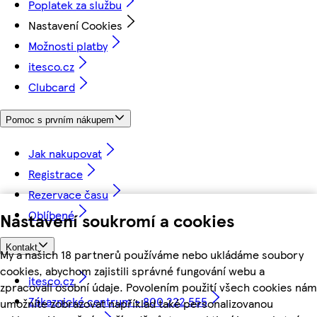
Poplatek za službu
Nastavení Cookies
Možnosti platby
itesco.cz
Clubcard
Pomoc s prvním nákupem
Jak nakupovat
Registrace
Rezervace času
Oblíbené
Nastavení soukromí a cookies
Kontakt
My a našich 18 partnerů používáme nebo ukládáme soubory
cookies, abychom zajistili správné fungování webu a
itesco.cz
zpracovali osobní údaje. Povolením použití všech cookies nám
Zákaznické centrum - 800 222 555
umožníte zobrazovat například také personalizovanou