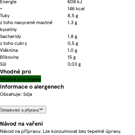
Energie
608 kJ
-
146 kcal
Tuky
8,5 g
z toho nasycené mastné
1,3 g
kyseliny
Sacharidy
1,8 g
z toho cukry
0,5 g
Vláknina
1,0 g
Bílkoviny
15 g
Sůl
0,03 g
Vhodné pro
Vhodné pro vegany
Informace o alergenech
Obsahuje: Sója
Skladování a příprava
Návod na vaření
Návod na přípravu: Lze konzumovat bez tepelné úpravy.