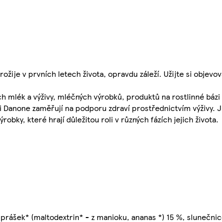
žije v prvních letech života, opravdu záleží. Užijte si objevov
 mlék a výživy, mléčných výrobků, produktů na rostlinné bázi 
osti Danone zaměřují na podporu zdraví prostřednictvím výživy.
obky, které hrají důležitou roli v různých fázích jejich života.
rášek* (maltodextrin* - z manioku, ananas *) 15 %, slunečnic