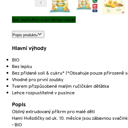
Bez lepku
Bez cukru
Bioprodukt
Popis produktu
Hlavní výhody
BIO
Bez lepku
Bez přidané soli & cukru* (*Obsahuje pouze přirozeně se
Vhodné pro první zoubky
Tvarem přizpůsobené malým ručičkám děťátka
Lehce rozpustitelné v pusince
Popis
Obilný extrudovaný příkrm pro malé děti
Hami Hvězdičky od uk. 10. měsíce jsou zábavnou svačinkou
• BIO