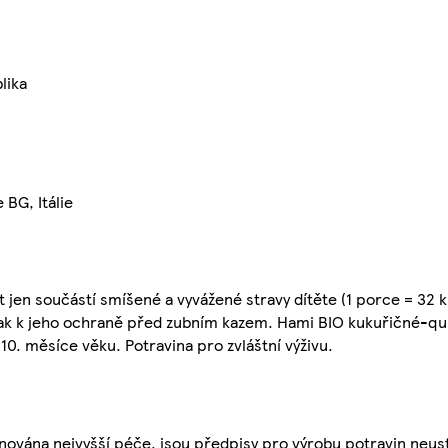
lika
 BG, Itálie
 jen součástí smíšené a vyvážené stravy dítěte (1 porce = 32 k
 tak k jeho ochraně před zubním kazem. Hami BIO kukuřičné-qu
0. měsíce věku. Potravina pro zvláštní výživu.
nována nejvyšší péče, jsou předpisy pro výrobu potravin neust