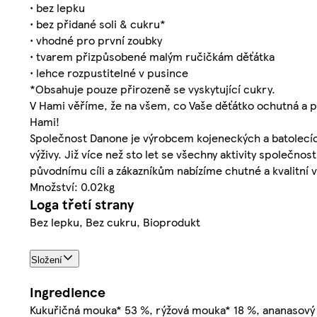
• bez lepku
• bez přidané soli & cukru*
• vhodné pro první zoubky
• tvarem přizpůsobené malým ručičkám děťátka
• lehce rozpustitelné v pusince
*Obsahuje pouze přirozeně se vyskytující cukry.
V Hami věříme, že na všem, co Vaše děťátko ochutná a pro
Hami!
Společnost Danone je výrobcem kojeneckých a batolecích
výživy. Již více než sto let se všechny aktivity společn
původnímu cíli a zákazníkům nabízíme chutné a kvalitní výr
Množství: 0.02kg
Loga třetí strany
Bez lepku, Bez cukru, Bioprodukt
Složení
Ingredience
Kukuřičná mouka* 53 %, rýžová mouka* 18 %, ananasový p