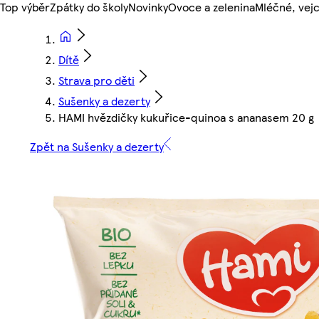
Top výběr
Zpátky do školy
Novinky
Ovoce a zelenina
Mléčné, vejc
Dítě
Strava pro děti
Sušenky a dezerty
HAMI hvězdičky kukuřice-quinoa s ananasem 20 g
Zpět na Sušenky a dezerty