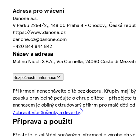
Adresa pro vrácení
Danone a.s.
V Parku 2294/2,, 148 00 Praha 4 - Chodov,, Česká repub
https://www.danone.cz
danone.cz@danone.com
+420 844 844 842
Název a adresa
Molino Nicoli S.P.A., Via Cornella, 24060 Costa di Mezzate
Bezpečnostní informace
Při krmení nenechávejte dítě bez dozoru. Křupky mají být
zoubku pravidelně pečujte o chrup dítěte - přispějete
ananasem je obilný extrudovaný příkrm pro malé děti od 1
Zobrazit vše Sušenky a dezerty
Příprava a použití
Přestože je zajištění správných informací o výrobcích vě