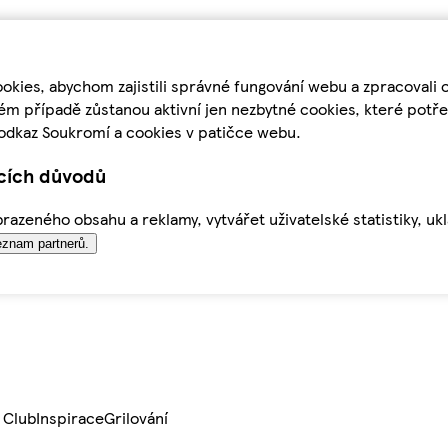
kies, abychom zajistili správné fungování webu a zpracovali 
ém případě zůstanou aktivní jen nezbytné cookies, které pot
odkaz Soukromí a cookies v patičce webu.
ících důvodů
azeného obsahu a reklamy, vytvářet uživatelské statistiky, uk
znam partnerů.
 Club
Inspirace
Grilování