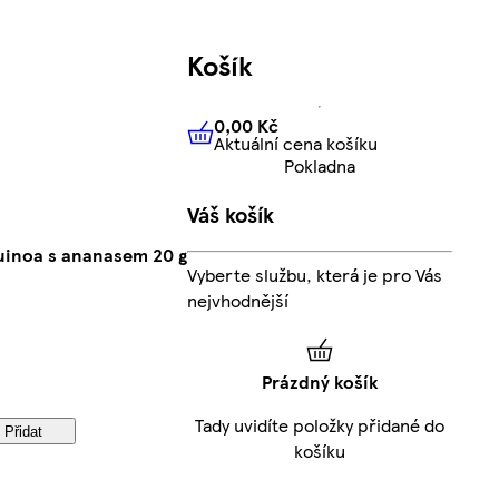
Košík
0,00 Kč
Aktuální cena košíku
0,00 Kč
Aktuální cena košíku
Pokladna
Váš košík
uinoa s ananasem 20 g
Vyberte službu, která je pro Vás
nejvhodnější
Prázdný košík
Tady uvidíte položky přidané do
Přidat
košíku