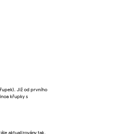
řupek). Již od prvního
inoa křupky s
ále aktualizovány tak,