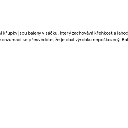
mi křupky jsou baleny v sáčku, který zachovává křehkost a laho
d konzumací se přesvědčte, že je obal výrobku nepoškozený. B