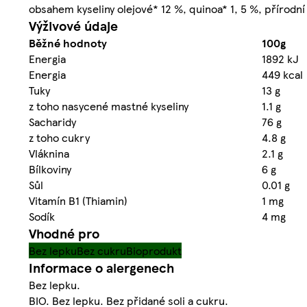
obsahem kyseliny olejové* 12 %, quinoa* 1, 5 %, přírodní
Výživové údaje
Běžné hodnoty
100g
Energia
1892 kJ
Energia
449 kcal
Tuky
13 g
z toho nasycené mastné kyseliny
1.1 g
Sacharidy
76 g
z toho cukry
4.8 g
Vláknina
2.1 g
Bílkoviny
6 g
Sůl
0.01 g
Vitamín B1 (Thiamin)
1 mg
Sodík
4 mg
Vhodné pro
Bez lepku
Bez cukru
Bioprodukt
Informace o alergenech
Bez lepku.
BIO. Bez lepku. Bez přidané soli a cukru.