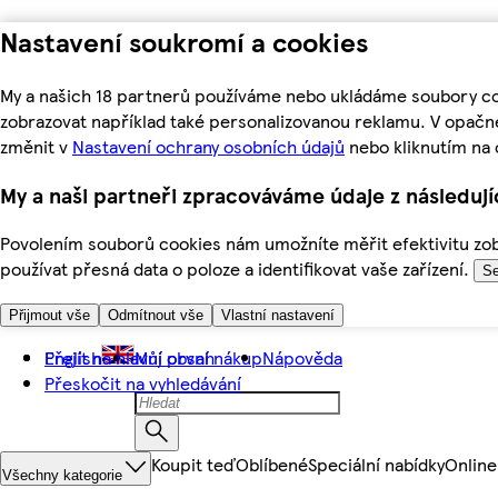
Nastavení soukromí a cookies
My a našich 18 partnerů používáme nebo ukládáme soubory coo
zobrazovat například také personalizovanou reklamu. V opačn
změnit v
Nastavení ochrany osobních údajů
nebo kliknutím na 
My a naši partneři zpracováváme údaje z následuj
Povolením souborů cookies nám umožníte měřit efektivitu zobr
používat přesná data o poloze a identifikovat vaše zařízení.
Se
Přijmout vše
Odmítnout vše
Vlastní nastavení
Přejít na hlavní obsah
English
Můj první nákup
Nápověda
Přeskočit na vyhledávání
Koupit teď
Oblíbené
Speciální nabídky
Online
Všechny kategorie