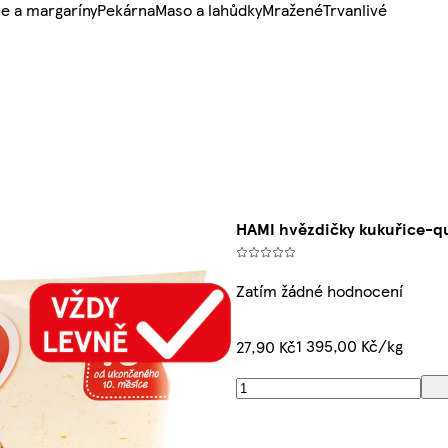
e a margaríny
Pekárna
Maso a lahůdky
Mražené
Trvanlivé
HAMI hvězdičky kukuřice-q
Zatím žádné hodnocení
1 395,00 Kč/kg
27,90 Kč