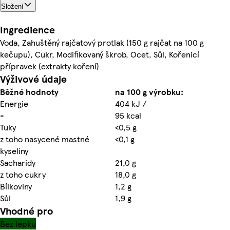
Složení
Ingredience
Voda, Zahuštěný rajčatový protlak (150 g rajčat na 100 g
kečupu), Cukr, Modifikovaný škrob, Ocet, Sůl, Kořenicí
přípravek (extrakty koření)
Výživové údaje
Běžné hodnoty
na 100 g výrobku:
Energie
404 kJ /
-
95 kcal
Tuky
<0,5 g
z toho nasycené mastné
<0,1 g
kyseliny
Sacharidy
21,0 g
z toho cukry
18,0 g
Bílkoviny
1,2 g
Sůl
1,9 g
Vhodné pro
Bez lepku