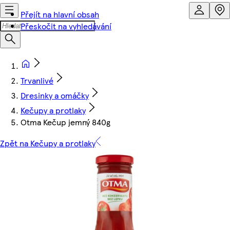
Přejít na hlavní obsah
Přeskočit na vyhledávání
Trvanlivé
Dresinky a omáčky
Kečupy a protlaky
Otma Kečup jemný 840g
Zpět na Kečupy a protlaky