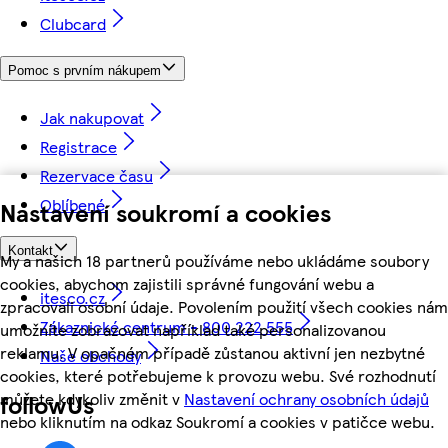
Clubcard
Pomoc s prvním nákupem
Jak nakupovat
Registrace
Rezervace času
Oblíbené
Nastavení soukromí a cookies
Kontakt
My a našich 18 partnerů používáme nebo ukládáme soubory
cookies, abychom zajistili správné fungování webu a
itesco.cz
zpracovali osobní údaje. Povolením použití všech cookies nám
Zákaznické centrum - 800 222 555
umožníte zobrazovat například také personalizovanou
reklamu. V opačném případě zůstanou aktivní jen nezbytné
Naše obchody
cookies, které potřebujeme k provozu webu. Své rozhodnutí
můžete kdykoliv změnit v
Nastavení ochrany osobních údajů
followUs
nebo kliknutím na odkaz Soukromí a cookies v patičce webu.