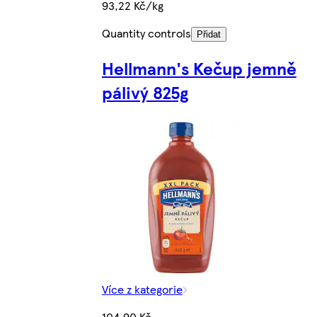
93,22 Kč/kg
Quantity controls
Přidat
Hellmann's Kečup jemně
pálivý 825g
Více z kategorie
104,90 Kč