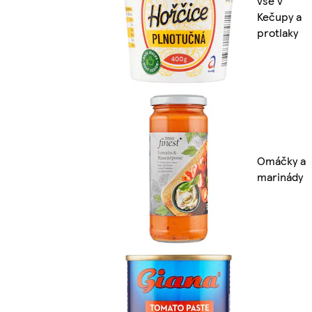
vše v
Kečupy a
protlaky
Omáčky a
marinády