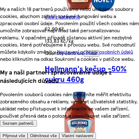
My a našich 18 partnerů používáme nebo ukládáme soubory
cookies, abychom zajistili správné fungování webu a
Více z kategorie
zpracovali osobní údaje. Povolením použití všech cookies nám
62,90 Kč
umožníte zobrazovat například také personalizovanou
reklamu. V opačném případě zůstanou aktivní jen nezbytné
133,83 Kč/kg
cookies, které potřebujeme k provozu webu. Své rozhodnutí
můžete kdykoliv změnit v
Nastavení ochrany osobních údajů
Quantity controls
Přidat
nebo kliknutím na odkaz Soukromí a cookies v patičce webu.
Hellmann's kečup -50%
My a naši partneři zpracováváme údaje z
cukru 460g
následujících důvodů
Povolením souborů cookies nám umožníte měřit efektivitu
zobrazeného obsahu a reklamy, vytvářet uživatelské statistiky,
ukládat nebo přistupovat k informacím ve vašem zařízení,
používat přesná data o poloze a identifikovat vaše zařízení.
Seznam partnerů.
Přijmout vše
Odmítnout vše
Vlastní nastavení