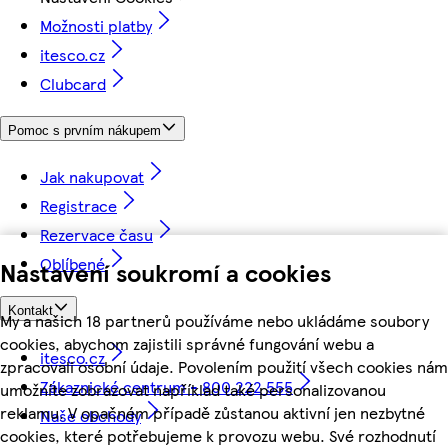
Možnosti platby
itesco.cz
Clubcard
Pomoc s prvním nákupem
Jak nakupovat
Registrace
Rezervace času
Oblíbené
Nastavení soukromí a cookies
Kontakt
My a našich 18 partnerů používáme nebo ukládáme soubory
cookies, abychom zajistili správné fungování webu a
itesco.cz
zpracovali osobní údaje. Povolením použití všech cookies nám
Zákaznické centrum - 800 222 555
umožníte zobrazovat například také personalizovanou
reklamu. V opačném případě zůstanou aktivní jen nezbytné
Naše obchody
cookies, které potřebujeme k provozu webu. Své rozhodnutí