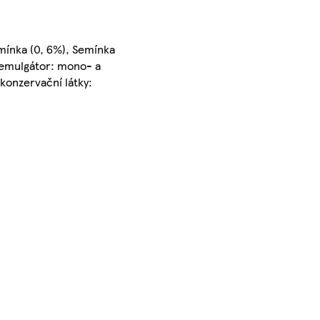
mínka (0, 6%), Semínka
; emulgátor: mono- a
 konzervační látky: