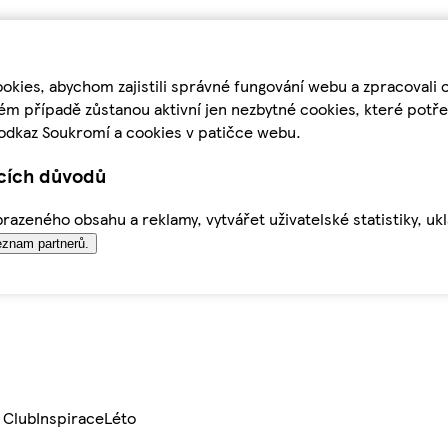
kies, abychom zajistili správné fungování webu a zpracovali 
ém případě zůstanou aktivní jen nezbytné cookies, které pot
odkaz Soukromí a cookies v patičce webu.
ících důvodů
azeného obsahu a reklamy, vytvářet uživatelské statistiky, uk
znam partnerů.
 Club
Inspirace
Léto