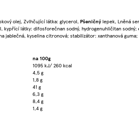
ový olej, Zvlhčující látka: glycerol,
Pšeničný
lepek, Lněná se
l, kypřící látky: difosforečnan sodný, hydrogenuhličitan sodný
ina jablečná, kyselina citronová; stabilizátor: xanthanová guma;
na 100g
1095 kJ/ 260 kcal
4,5 g
1,8 g
41 g
6,3 g
8,4 g
1,4 g