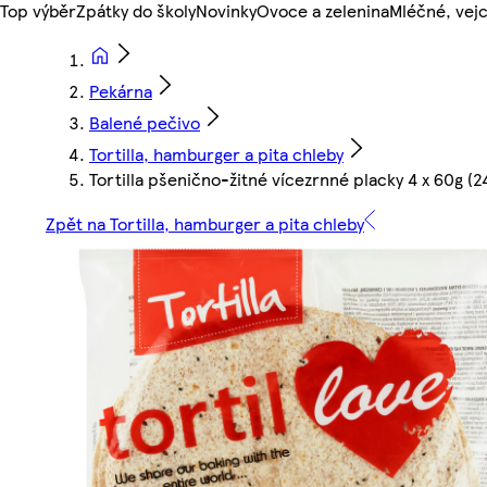
Top výběr
Zpátky do školy
Novinky
Ovoce a zelenina
Mléčné, vejc
Pekárna
Balené pečivo
Tortilla, hamburger a pita chleby
Tortilla pšenično-žitné vícezrnné placky 4 x 60g (2
Zpět na Tortilla, hamburger a pita chleby