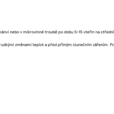
 pánvi nebo v mikrovlnné troubě po dobu 5-15 vteřin na středn
 prudkými změnami teplot a před přímým slunečním zářením. P