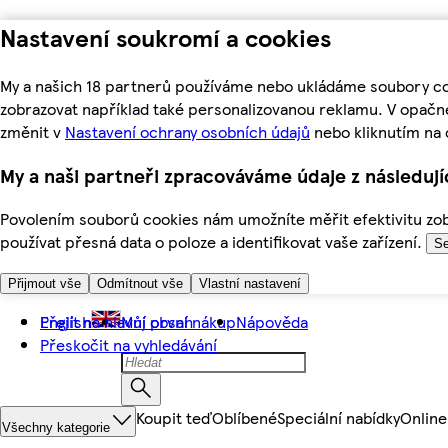
Nastavení soukromí a cookies
My a našich 18 partnerů používáme nebo ukládáme soubory coo
zobrazovat například také personalizovanou reklamu. V opačn
změnit v
Nastavení ochrany osobních údajů
nebo kliknutím na 
My a naši partneři zpracováváme údaje z následuj
Povolením souborů cookies nám umožníte měřit efektivitu zobr
používat přesná data o poloze a identifikovat vaše zařízení.
Se
Přijmout vše
Odmítnout vše
Vlastní nastavení
Přejít na hlavní obsah
English
Můj první nákup
Nápověda
Přeskočit na vyhledávání
Koupit teď
Oblíbené
Speciální nabídky
Online
Všechny kategorie