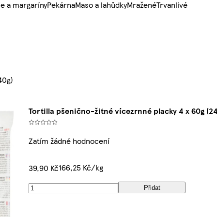
e a margaríny
Pekárna
Maso a lahůdky
Mražené
Trvanlivé
40g)
Tortilla pšenično-žitné vícezrnné placky 4 x 60g (2
Zatím žádné hodnocení
166,25 Kč/kg
39,90 Kč
Přidat