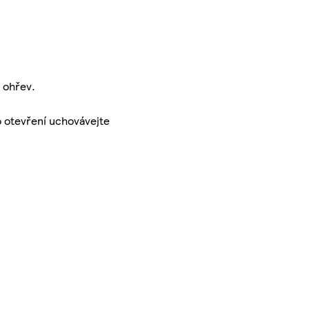
í ohřev.
o otevření uchovávejte