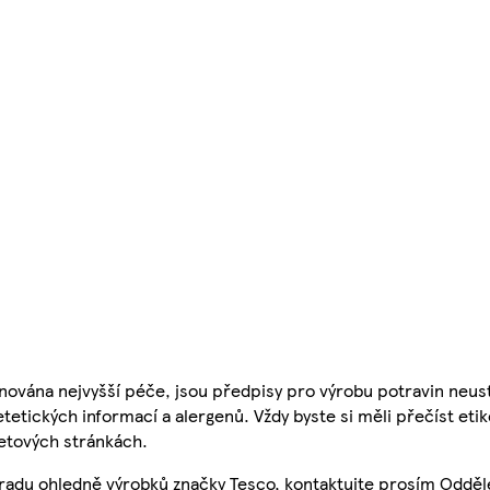
nována nejvyšší péče, jsou předpisy pro výrobu potravin neust
etetických informací a alergenů. Vždy byste si měli přečíst eti
etových stránkách.
 radu ohledně výrobků značky Tesco, kontaktujte prosím Odděl