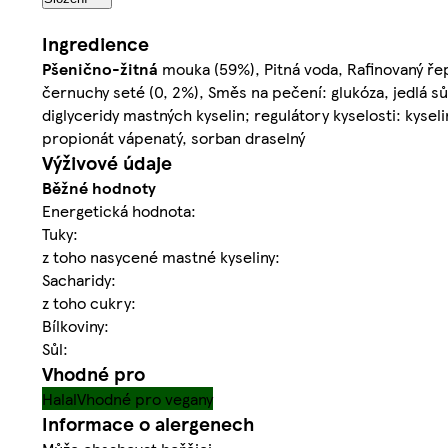
Ingredience
Pšenično
-
žitná
mouka (59%), Pitná voda, Rafinovaný řepk
černuchy seté (0, 2%), Směs na pečení: glukóza, jedlá sů
diglyceridy mastných kyselin; regulátory kyselosti: kysel
propionát vápenatý, sorban draselný
Výživové údaje
Běžné hodnoty
Energetická hodnota:
Tuky:
z toho nasycené mastné kyseliny:
Sacharidy:
z toho cukry:
Bílkoviny:
Sůl:
Vhodné pro
Halal
Vhodné pro vegany
Informace o alergenech