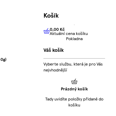
Košík
0,00 Kč
Aktuální cena košíku
0,00 Kč
Aktuální cena košíku
Pokladna
Váš košík
40g)
Vyberte službu, která je pro Vás
nejvhodnější
Prázdný košík
Tady uvidíte položky přidané do
košíku