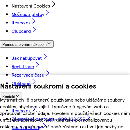
Nastavení Cookies
Možnosti platby
itesco.cz
Clubcard
Pomoc s prvním nákupem
Jak nakupovat
Registrace
Rezervace času
Oblíbené
Nastavení soukromí a cookies
Kontakt
My a našich 18 partnerů používáme nebo ukládáme soubory
cookies, abychom zajistili správné fungování webu a
itesco.cz
zpracovali osobní údaje. Povolením použití všech cookies nám
Zákaznické centrum - 800 222 555
umožníte zobrazovat například také personalizovanou
reklamu. V opačném případě zůstanou aktivní jen nezbytné
Naše obchody