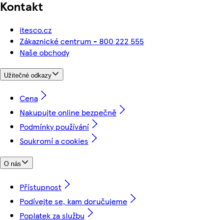
Kontakt
itesco.cz
Zákaznické centrum - 800 222 555
Naše obchody
Užitečné odkazy
Cena
Nakupujte online bezpečně
Podmínky používání
Soukromí a cookies
O nás
Přístupnost
Podívejte se, kam doručujeme
Poplatek za službu