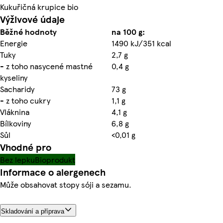
Kukuřičná krupice bio
Výživové údaje
Běžné hodnoty
na 100 g:
Energie
1490 kJ/351 kcal
Tuky
2,7 g
- z toho nasycené mastné
0,4 g
kyseliny
Sacharidy
73 g
- z toho cukry
1,1 g
Vláknina
4,1 g
Bílkoviny
6,8 g
Sůl
<0,01 g
Vhodné pro
Bez lepku
Bioprodukt
Informace o alergenech
Může obsahovat stopy sóji a sezamu.
Skladování a příprava