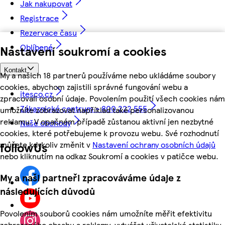
Jak nakupovat
Registrace
Rezervace času
Oblíbené
Nastavení soukromí a cookies
Kontakt
My a našich 18 partnerů používáme nebo ukládáme soubory
cookies, abychom zajistili správné fungování webu a
itesco.cz
zpracovali osobní údaje. Povolením použití všech cookies nám
Zákaznické centrum - 800 222 555
umožníte zobrazovat například také personalizovanou
reklamu. V opačném případě zůstanou aktivní jen nezbytné
Naše obchody
cookies, které potřebujeme k provozu webu. Své rozhodnutí
můžete kdykoliv změnit v
Nastavení ochrany osobních údajů
followUs
nebo kliknutím na odkaz Soukromí a cookies v patičce webu.
My a naši partneři zpracováváme údaje z
následujících důvodů
Povolením souborů cookies nám umožníte měřit efektivitu
zobrazeného obsahu a reklamy, vytvářet uživatelské statistiky,