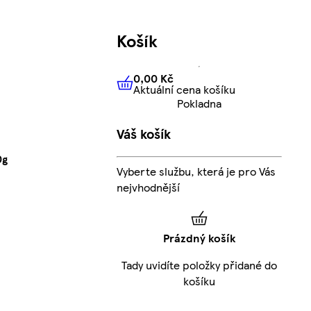
Košík
0,00 Kč
Aktuální cena košíku
0,00 Kč
Aktuální cena košíku
Pokladna
Váš košík
0g
Vyberte službu, která je pro Vás
nejvhodnější
Prázdný košík
Tady uvidíte položky přidané do
košíku