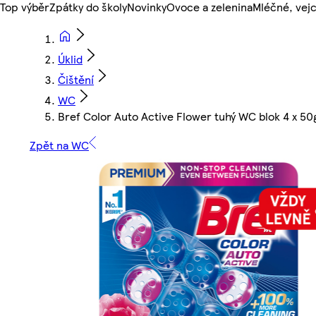
Top výběr
Zpátky do školy
Novinky
Ovoce a zelenina
Mléčné, vejc
Úklid
Čištění
WC
Bref Color Auto Active Flower tuhý WC blok 4 x 50
Zpět na WC