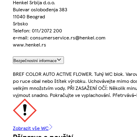
Henkel Srbija d.o.o.
Bulevar oslobođenja 383
11040 Beograd
Srbsko
Telefon: 011/2072 200
e-mail: consumerservice.rs@henkel.com
www.henkel.rs
Bezpečnostní informace
BREF COLOR AUTO ACTIVE FLOWER. Tuhý WC blok. Varování
po ruce obal nebo štítek výrobku. Uchovávejte mimo dos
velkým množstvím vody. PŘI ZASAŽENÍ OČÍ: Několik minut
vyjmout snadno. Pokračujte ve vyplachování. Přetrvává-
Zobrazit vše WC
Příprava a použití