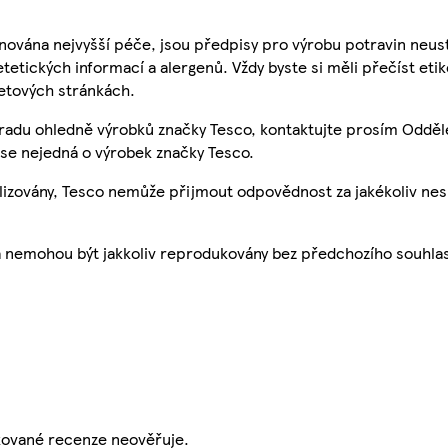
nována nejvyšší péče, jsou předpisy pro výrobu potravin neust
etetických informací a alergenů. Vždy byste si měli přečíst eti
etových stránkách.
 radu ohledně výrobků značky Tesco, kontaktujte prosím Odděl
se nejedná o výrobek značky Tesco.
ualizovány, Tesco nemůže přijmout odpovědnost za jakékoliv ne
a nemohou být jakkoliv reprodukovány bez předchozího souhla
ikované recenze neověřuje.