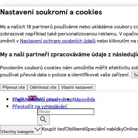
Nastavení soukromí a cookies
My a našich 18 partnerů používáme nebo ukládáme soubory coo
zobrazovat například také personalizovanou reklamu. V opačn
změnit v
Nastavení ochrany osobních údajů
nebo kliknutím na 
My a naši partneři zpracováváme údaje z následuj
Povolením souborů cookies nám umožníte měřit efektivitu zobr
používat přesná data o poloze a identifikovat vaše zařízení.
Se
Přijmout vše
Odmítnout vše
Vlastní nastavení
Přejít na hlavní obsah
English
Můj první nákup
Nápověda
Přeskočit na vyhledávání
Koupit teď
Oblíbené
Speciální nabídky
Online
Všechny kategorie