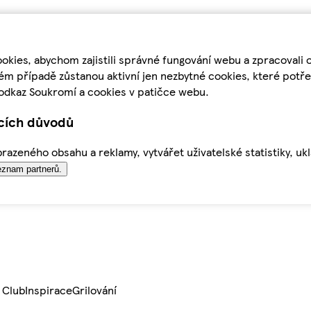
kies, abychom zajistili správné fungování webu a zpracovali 
ém případě zůstanou aktivní jen nezbytné cookies, které pot
odkaz Soukromí a cookies v patičce webu.
ících důvodů
azeného obsahu a reklamy, vytvářet uživatelské statistiky, uk
znam partnerů.
 Club
Inspirace
Grilování