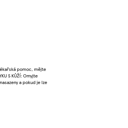
 lékařská pomoc, mějte
YKU S KŮŽÍ: Omyjte
nasazeny a pokud je lze