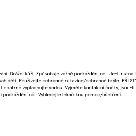
. Dráždí kůži. Způsobuje vážné podráždění očí. Je-li nutná
ah dětí. Používejte ochranné rukavice/ochranné brýle. PŘI ST
 opatrně vyplachujte vodou. Vyjměte kontaktní čočky, jsou-li 
li podráždění očí: Vyhledejte lékařskou pomoc/ošetření.