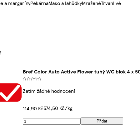
e a margaríny
Pekárna
Maso a lahůdky
Mražené
Trvanlivé
g
Bref Color Auto Active Flower tuhý WC blok 4 x 5
Zatím žádné hodnocení
574,50 Kč/kg
114,90 Kč
Přidat