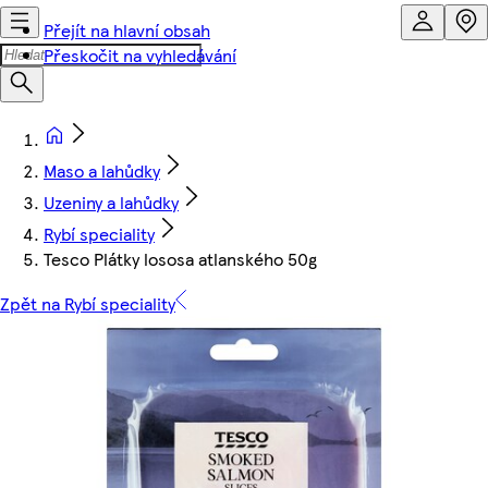
Přejít na hlavní obsah
Přeskočit na vyhledávání
Maso a lahůdky
Uzeniny a lahůdky
Rybí speciality
Tesco Plátky lososa atlanského 50g
Zpět na Rybí speciality