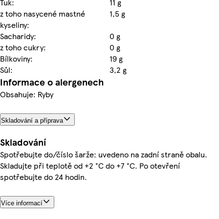
Tuk:
11 g
z toho nasycené mastné
1,5 g
kyseliny:
Sacharidy:
0 g
z toho cukry:
0 g
Bílkoviny:
19 g
Sůl:
3,2 g
Informace o alergenech
Obsahuje: Ryby
Skladování a příprava
Skladování
Spotřebujte do/číslo šarže: uvedeno na zadní straně obalu.
Skladujte při teplotě od +2 °C do +7 °C. Po otevření
spotřebujte do 24 hodin.
Více informací