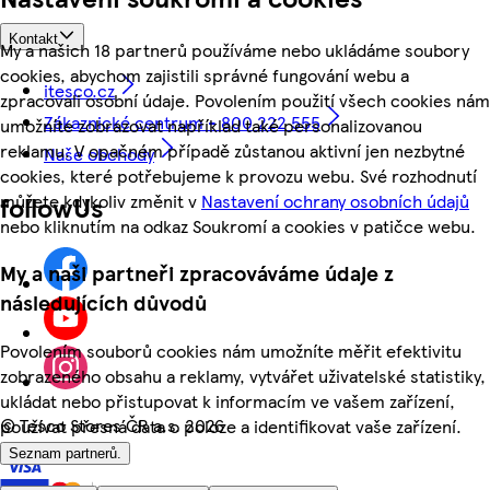
Kontakt
My a našich 18 partnerů používáme nebo ukládáme soubory
cookies, abychom zajistili správné fungování webu a
itesco.cz
zpracovali osobní údaje. Povolením použití všech cookies nám
Zákaznické centrum - 800 222 555
umožníte zobrazovat například také personalizovanou
reklamu. V opačném případě zůstanou aktivní jen nezbytné
Naše obchody
cookies, které potřebujeme k provozu webu. Své rozhodnutí
můžete kdykoliv změnit v
Nastavení ochrany osobních údajů
followUs
nebo kliknutím na odkaz Soukromí a cookies v patičce webu.
My a naši partneři zpracováváme údaje z
následujících důvodů
Povolením souborů cookies nám umožníte měřit efektivitu
zobrazeného obsahu a reklamy, vytvářet uživatelské statistiky,
ukládat nebo přistupovat k informacím ve vašem zařízení,
©
Tesco Stores ČR a.s. 2026
používat přesná data o poloze a identifikovat vaše zařízení.
Seznam partnerů.