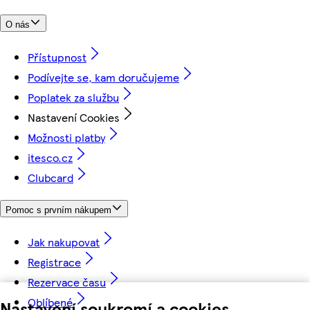
O nás
Přístupnost
Podívejte se, kam doručujeme
Poplatek za službu
Nastavení Cookies
Možnosti platby
itesco.cz
Clubcard
Pomoc s prvním nákupem
Jak nakupovat
Registrace
Rezervace času
Oblíbené
Nastavení soukromí a cookies