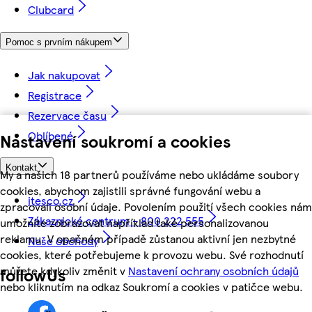
Clubcard
Pomoc s prvním nákupem
Jak nakupovat
Registrace
Rezervace času
Oblíbené
Nastavení soukromí a cookies
Kontakt
My a našich 18 partnerů používáme nebo ukládáme soubory
cookies, abychom zajistili správné fungování webu a
itesco.cz
zpracovali osobní údaje. Povolením použití všech cookies nám
Zákaznické centrum - 800 222 555
umožníte zobrazovat například také personalizovanou
reklamu. V opačném případě zůstanou aktivní jen nezbytné
Naše obchody
cookies, které potřebujeme k provozu webu. Své rozhodnutí
můžete kdykoliv změnit v
Nastavení ochrany osobních údajů
followUs
nebo kliknutím na odkaz Soukromí a cookies v patičce webu.