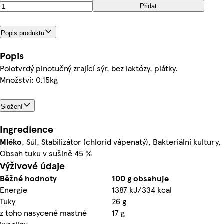
Přidat
Popis produktu
Popis
Polotvrdý plnotučný zrající sýr, bez laktózy, plátky.
Množství: 0.15kg
Složení
Ingredience
Mléko
, Sůl, Stabilizátor (chlorid vápenatý), Bakteriální kultury,
Obsah tuku v sušině 45 %
Výživové údaje
Běžné hodnoty
100 g obsahuje
Energie
1387 kJ/334 kcal
Tuky
26 g
z toho nasycené mastné
17 g