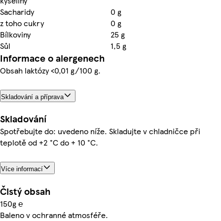
kyseliny
Sacharidy
0 g
z toho cukry
0 g
Bílkoviny
25 g
Sůl
1,5 g
Informace o alergenech
Obsah laktózy <0,01 g/100 g.
Skladování a příprava
Skladování
Spotřebujte do: uvedeno níže. Skladujte v chladničce při
teplotě od +2 °C do + 10 °C.
Více informací
Čistý obsah
150g ℮
Baleno v ochranné atmosféře.