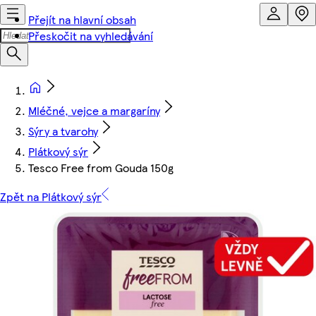
Přejít na hlavní obsah
Přeskočit na vyhledávání
Mléčné, vejce a margaríny
Sýry a tvarohy
Plátkový sýr
Tesco Free from Gouda 150g
Zpět na Plátkový sýr