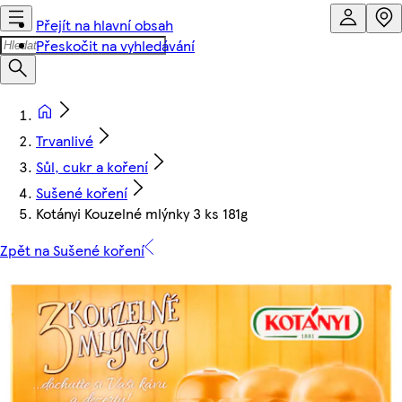
Přejít na hlavní obsah
Přeskočit na vyhledávání
Trvanlivé
Sůl, cukr a koření
Sušené koření
Kotányi Kouzelné mlýnky 3 ks 181g
Zpět na Sušené koření