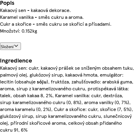
Popis
Kakaový sen - kakaová dekorace.
Karamel vanilka - směs cukru a aroma.
Cukr a skořice - směs cukru se skořicí a přísadami.
Množství: 0.152kg
Složení
Ingredience
Kakaový sen: cukr, kakaový prášek se sníženým obsahem tuku,
palmový olej, glukózový sirup, kakaová hmota, emulgátor:
lecitin (obsahuje
sóju
), fruktóza, zahušťovadlo: arabská guma,
aroma, sirup z karamelizovaného cukru, protispékavá látka:
talek, obsah kakaa 8, 2%, Karamel vanilka: cukr, dextróza,
sirup karamelizovaného cukru (0, 8%), aroma vanilky (0, 7%),
aroma karamelu (0, 2%), Cukr a skořice: cukr, skořice (7, 5%),
glukózový sirup, sirup karamelizovaného cukru, slunečnicový
olej, přírodní skořicové aroma, celkový obsah přidaného
cukru 91, 6%