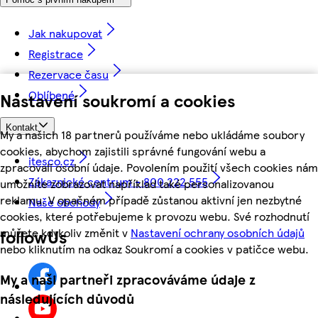
Jak nakupovat
Registrace
Rezervace času
Oblíbené
Nastavení soukromí a cookies
Kontakt
My a našich 18 partnerů používáme nebo ukládáme soubory
cookies, abychom zajistili správné fungování webu a
itesco.cz
zpracovali osobní údaje. Povolením použití všech cookies nám
Zákaznické centrum - 800 222 555
umožníte zobrazovat například také personalizovanou
reklamu. V opačném případě zůstanou aktivní jen nezbytné
Naše obchody
cookies, které potřebujeme k provozu webu. Své rozhodnutí
můžete kdykoliv změnit v
Nastavení ochrany osobních údajů
followUs
nebo kliknutím na odkaz Soukromí a cookies v patičce webu.
My a naši partneři zpracováváme údaje z
následujících důvodů