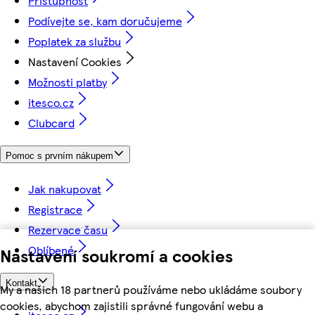
Přístupnost
Podívejte se, kam doručujeme
Poplatek za službu
Nastavení Cookies
Možnosti platby
itesco.cz
Clubcard
Pomoc s prvním nákupem
Jak nakupovat
Registrace
Rezervace času
Oblíbené
Nastavení soukromí a cookies
Kontakt
My a našich 18 partnerů používáme nebo ukládáme soubory
cookies, abychom zajistili správné fungování webu a