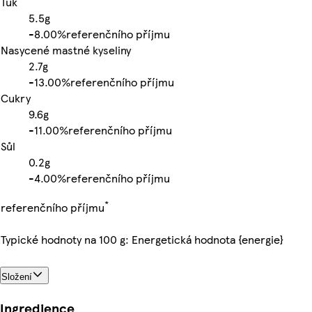
Tuk
5.5g
-
8.00%
referenčního příjmu
Nasycené mastné kyseliny
2.7g
-
13.00%
referenčního příjmu
Cukry
9.6g
-
11.00%
referenčního příjmu
Sůl
0.2g
-
4.00%
referenčního příjmu
*
referenčního příjmu
Typické hodnoty na 100 g: Energetická hodnota {energie}
Složení
Ingredience