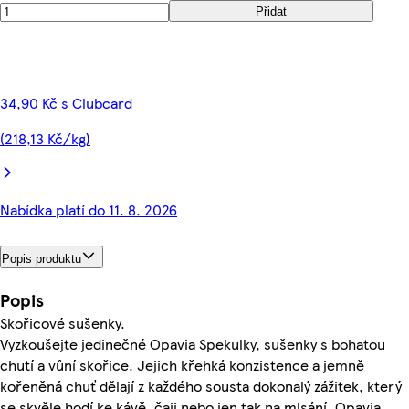
Přidat
34,90 Kč s Clubcard
(218,13 Kč/kg)
Nabídka platí do 11. 8. 2026
Popis produktu
Popis
Skořicové sušenky.
Vyzkoušejte jedinečné Opavia Spekulky, sušenky s bohatou
chutí a vůní skořice. Jejich křehká konzistence a jemně
kořeněná chuť dělají z každého sousta dokonalý zážitek, který
se skvěle hodí ke kávě, čaji nebo jen tak na mlsání. Opavia