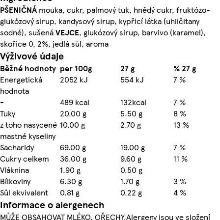
PŠENIČNÁ
mouka, cukr, palmový tuk, hnědý cukr, fruktózo-
glukózový sirup, kandysový sirup, kypřicí látka (uhličitany
sodné), sušená
VEJCE
, glukózový sirup, barvivo (karamel),
skořice 0, 2%, jedlá sůl, aroma
Výživové údaje
Běžné hodnoty
per 100g
27 g
% 27 g
Energetická
2052 kJ
554 kJ
7 %
hodnota
-
489 kcal
132kcal
7 %
Tuky
20.00 g
5.50 g
8 %
z toho nasycené
10.00 g
2.70 g
13 %
mastné kyseliny
Sacharidy
69.00 g
19.00 g
7 %
Cukry celkem
36.00 g
9.60 g
11 %
Vláknina
1.90 g
0.50 g
Bílkoviny
6.30 g
1.70 g
3 %
Sůl ekvivalent
0.81 g
0.22 g
4 %
Informace o alergenech
MŮŽE OBSAHOVAT MLÉKO, OŘECHY.Alergeny jsou ve složení