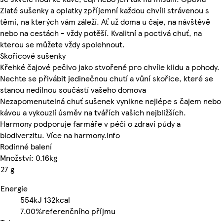
Zlaté sušenky a oplatky zpříjemní každou chvíli strávenou s
těmi, na kterých vám záleží. Ať už doma u čaje, na návštěvě
nebo na cestách - vždy potěší. Kvalitní a poctivá chuť, na
kterou se můžete vždy spolehnout.
Skořicové sušenky
Křehké čajové pečivo jako stvořené pro chvíle klidu a pohody.
Nechte se přivábit jedinečnou chutí a vůní skořice, které se
stanou nedílnou součástí vašeho domova
Nezapomenutelná chuť sušenek vynikne nejlépe s čajem nebo
kávou a vykouzlí úsměv na tvářích vašich nejbližších.
Harmony podporuje farmáře v péči o zdraví půdy a
biodiverzitu. Více na harmony.info
Rodinné balení
Množství: 0.16kg
27 g
Energie
554kJ
132kcal
7.00%
referenčního příjmu