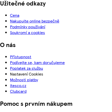
Užitečné odkazy
Cena
Nakupujte online bezpečně
Podmínky používání
Soukromí a cookies
O nás
Přístupnost
Podívejte se, kam doručujeme
Poplatek za službu
Nastavení Cookies
Možnosti platby
itesco.cz
Clubcard
Pomoc s prvním nákupem