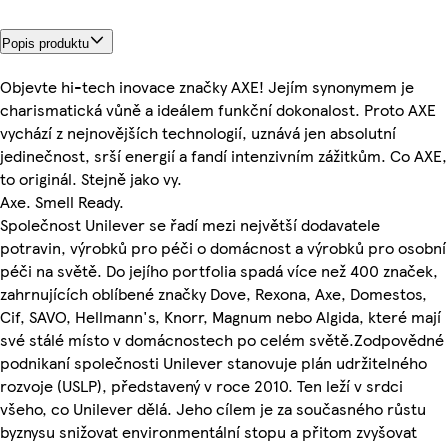
Popis produktu
Objevte hi-tech inovace značky AXE! Jejím synonymem je
charismatická vůně a ideálem funkční dokonalost. Proto AXE
vychází z nejnovějších technologií, uznává jen absolutní
jedinečnost, srší energií a fandí intenzivním zážitkům. Co AXE,
to originál. Stejně jako vy.
Axe. Smell Ready.
Společnost Unilever se řadí mezi největší dodavatele
potravin, výrobků pro péči o domácnost a výrobků pro osobní
péči na světě. Do jejího portfolia spadá více než 400 značek,
zahrnujících oblíbené značky Dove, Rexona, Axe, Domestos,
Cif, SAVO, Hellmann's, Knorr, Magnum nebo Algida, které mají
své stálé místo v domácnostech po celém světě.Zodpovědné
podnikaní společnosti Unilever stanovuje plán udržitelného
rozvoje (USLP), představený v roce 2010. Ten leží v srdci
všeho, co Unilever dělá. Jeho cílem je za současného růstu
byznysu snižovat environmentální stopu a přitom zvyšovat