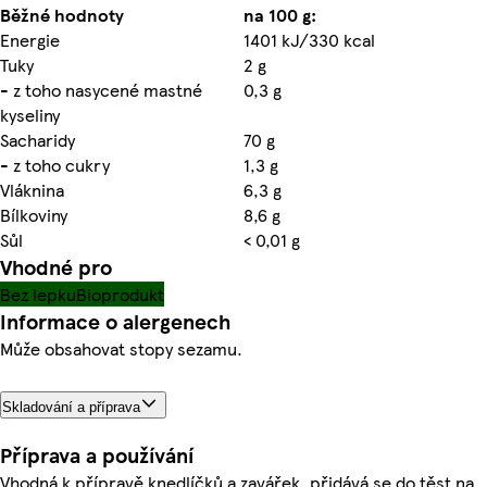
Běžné hodnoty
na 100 g:
Energie
1401 kJ/330 kcal
Tuky
2 g
- z toho nasycené mastné
0,3 g
kyseliny
Sacharidy
70 g
- z toho cukry
1,3 g
Vláknina
6,3 g
Bílkoviny
8,6 g
Sůl
< 0,01 g
Vhodné pro
Bez lepku
Bioprodukt
Informace o alergenech
Může obsahovat stopy sezamu.
Skladování a příprava
Příprava a používání
Vhodná k přípravě knedlíčků a zavářek, přidává se do těst na