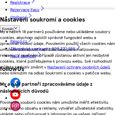
Registrace
Rezervace času
Oblíbené
Nastavení soukromí a cookies
Kontakt
My a našich 18 partnerů používáme nebo ukládáme soubory
cookies, abychom zajistili správné fungování webu a
itesco.cz
zpracovali osobní údaje. Povolením použití všech cookies nám
Zákaznické centrum - 800 222 555
umožníte zobrazovat například také personalizovanou
reklamu. V opačném případě zůstanou aktivní jen nezbytné
Naše obchody
cookies, které potřebujeme k provozu webu. Své rozhodnutí
můžete kdykoliv změnit v
Nastavení ochrany osobních údajů
followUs
nebo kliknutím na odkaz Soukromí a cookies v patičce webu.
My a naši partneři zpracováváme údaje z
následujících důvodů
Povolením souborů cookies nám umožníte měřit efektivitu
zobrazeného obsahu a reklamy, vytvářet uživatelské statistiky,
ukládat nebo přistupovat k informacím ve vašem zařízení,