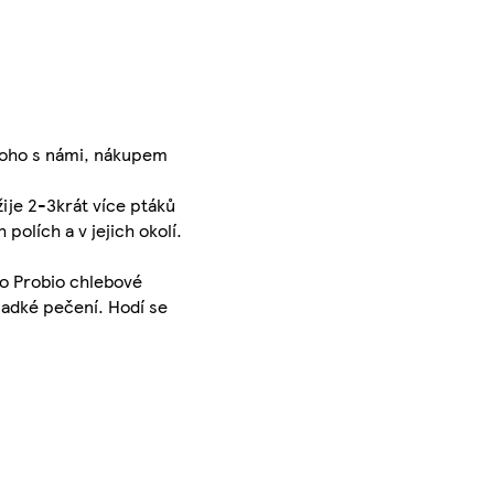
 toho s námi, nákupem
žije 2-3krát více ptáků
olích a v jejich okolí.
to Probio chlebové
sladké pečení. Hodí se