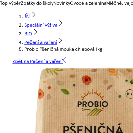
Top výběr
Zpátky do školy
Novinky
Ovoce a zelenina
Mléčné, vejc
Speciální výživa
BIO
Pečení a vaření
Probio Pšeničná mouka chlebová 1kg
Zpět na Pečení a vaření