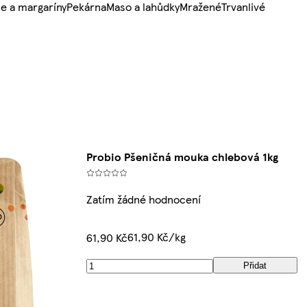
e a margaríny
Pekárna
Maso a lahůdky
Mražené
Trvanlivé
Probio Pšeničná mouka chlebová 1kg
Zatím žádné hodnocení
61,90 Kč/kg
61,90 Kč
Přidat