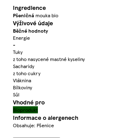
Ingredience
Pšeničná
mouka bio
Výživové údaje
Běžné hodnoty
Energie
-
Tuky
z toho nasycené mastné kyseliny
Sacharidy
z toho cukry
Vláknina
Bílkoviny
Sůl
Vhodné pro
Bioprodukt
Informace o alergenech
Obsahuje: Pšenice