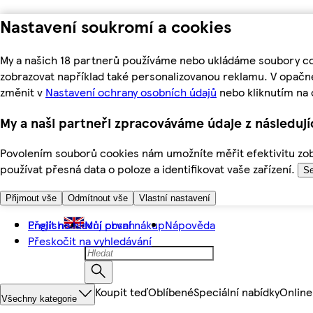
Nastavení soukromí a cookies
My a našich 18 partnerů používáme nebo ukládáme soubory coo
zobrazovat například také personalizovanou reklamu. V opačn
změnit v
Nastavení ochrany osobních údajů
nebo kliknutím na 
My a naši partneři zpracováváme údaje z následuj
Povolením souborů cookies nám umožníte měřit efektivitu zobr
používat přesná data o poloze a identifikovat vaše zařízení.
Se
Přijmout vše
Odmítnout vše
Vlastní nastavení
Přejít na hlavní obsah
English
Můj první nákup
Nápověda
Přeskočit na vyhledávání
Koupit teď
Oblíbené
Speciální nabídky
Online
Všechny kategorie