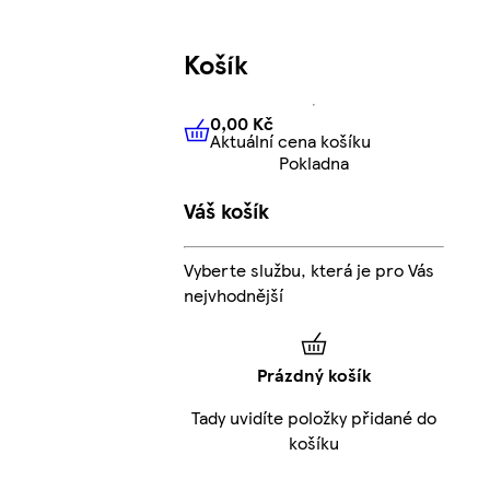
Košík
0,00 Kč
Aktuální cena košíku
0,00 Kč
Aktuální cena košíku
Pokladna
Váš košík
Vyberte službu, která je pro Vás
nejvhodnější
Prázdný košík
Tady uvidíte položky přidané do
košíku