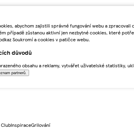
kies, abychom zajistili správné fungování webu a zpracovali 
ém případě zůstanou aktivní jen nezbytné cookies, které pot
odkaz Soukromí a cookies v patičce webu.
ících důvodů
azeného obsahu a reklamy, vytvářet uživatelské statistiky, uk
znam partnerů.
 Club
Inspirace
Grilování