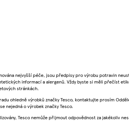
nována nejvyšší péče, jsou předpisy pro výrobu potravin neust
etetických informací a alergenů. Vždy byste si měli přečíst eti
etových stránkách.
 radu ohledně výrobků značky Tesco, kontaktujte prosím Odděl
se nejedná o výrobek značky Tesco.
ualizovány, Tesco nemůže přijmout odpovědnost za jakékoliv ne