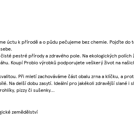
Máme úctu k přírodě a o půdu pečujeme bez chemie. Pojďte do
 sebe.
l čisté pestré přírody a zdravého pole. Na ekologických polích 
hu. Koupí Probio výrobků podporujete veškerý život na našich p
alitou. Při mletí zachováváme část obalu zrna a klíčku, a pro
é. Na delší dobu zasytí. Ideální pro jakékoli zdravější slané i 
ohlíky, pizzy či sušenky...
gické zemědělství