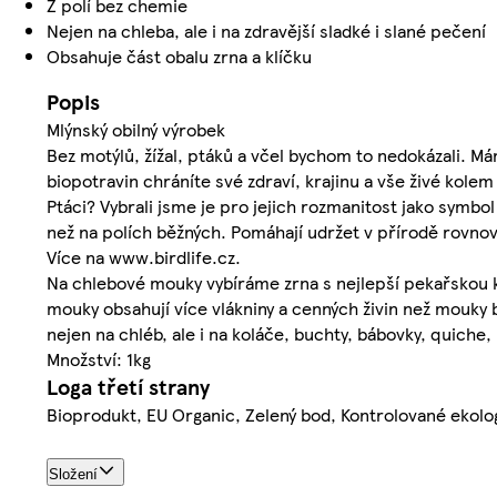
Z polí bez chemie
Nejen na chleba, ale i na zdravější sladké i slané pečení
Obsahuje část obalu zrna a klíčku
Popis
Mlýnský obilný výrobek
Bez motýlů, žížal, ptáků a včel bychom to nedokázali. 
biopotravin chráníte své zdraví, krajinu a vše živé kolem
Ptáci? Vybrali jsme je pro jejich rozmanitost jako symbo
než na polích běžných. Pomáhají udržet v přírodě rovnová
Více na www.birdlife.cz.
Na chlebové mouky vybíráme zrna s nejlepší pekařskou kv
mouky obsahují více vlákniny a cenných živin než mouky bíl
nejen na chléb, ale i na koláče, buchty, bábovky, quiche, r
Množství: 1kg
Loga třetí strany
Bioprodukt, EU Organic, Zelený bod, Kontrolované ekolo
Složení