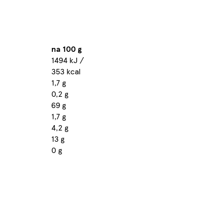
na 100 g
1494 kJ /
353 kcal
1,7 g
0,2 g
69 g
1,7 g
4,2 g
13 g
0 g