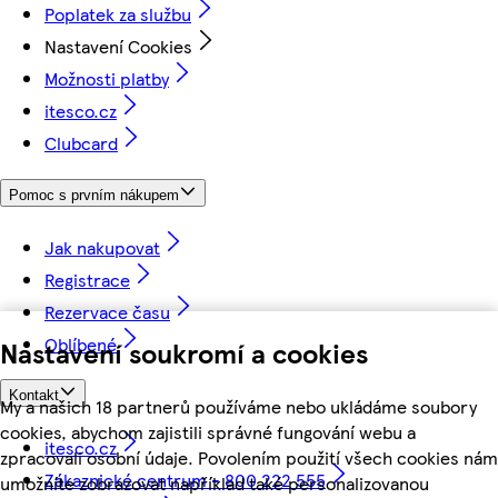
Poplatek za službu
Nastavení Cookies
Možnosti platby
itesco.cz
Clubcard
Pomoc s prvním nákupem
Jak nakupovat
Registrace
Rezervace času
Oblíbené
Nastavení soukromí a cookies
Kontakt
My a našich 18 partnerů používáme nebo ukládáme soubory
cookies, abychom zajistili správné fungování webu a
itesco.cz
zpracovali osobní údaje. Povolením použití všech cookies nám
Zákaznické centrum - 800 222 555
umožníte zobrazovat například také personalizovanou