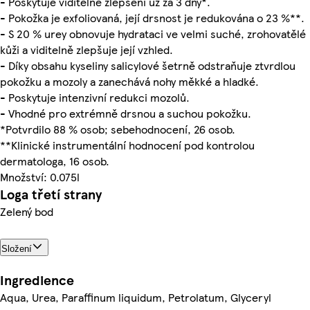
- Poskytuje viditelné zlepšení už za 3 dny*.
- Pokožka je exfoliovaná, její drsnost je redukována o 23 %**.
- S 20 % urey obnovuje hydrataci ve velmi suché, zrohovatělé
kůži a viditelně zlepšuje její vzhled.
- Díky obsahu kyseliny salicylové šetrně odstraňuje ztvrdlou
pokožku a mozoly a zanechává nohy měkké a hladké.
- Poskytuje intenzivní redukci mozolů.
- Vhodné pro extrémně drsnou a suchou pokožku.
*Potvrdilo 88 % osob; sebehodnocení, 26 osob.
**Klinické instrumentální hodnocení pod kontrolou
dermatologa, 16 osob.
Množství: 0.075l
Loga třetí strany
Zelený bod
Složení
Ingredience
Aqua, Urea, Paraffinum liquidum, Petrolatum, Glyceryl