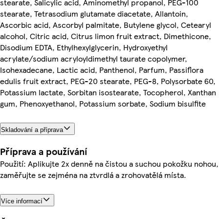
stearate, Salicylic acid, Aminomethyl propanol, PEG-100
stearate, Tetrasodium glutamate diacetate, Allantoin,
Ascorbic acid, Ascorbyl palmitate, Butylene glycol, Cetearyl
alcohol, Citric acid, Citrus limon fruit extract, Dimethicone,
Disodium EDTA, Ethylhexylglycerin, Hydroxyethyl
acrylate/sodium acryloyldimethyl taurate copolymer,
Isohexadecane, Lactic acid, Panthenol, Parfum, Passiflora
edulis fruit extract, PEG-20 stearate, PEG-8, Polysorbate 60,
Potassium lactate, Sorbitan isostearate, Tocopherol, Xanthan
gum, Phenoxyethanol, Potassium sorbate, Sodium bisulfite
Skladování a příprava
Příprava a používání
Použití: Aplikujte 2x denně na čistou a suchou pokožku nohou,
zaměřujte se zejména na ztvrdlá a zrohovatělá místa.
Více informací