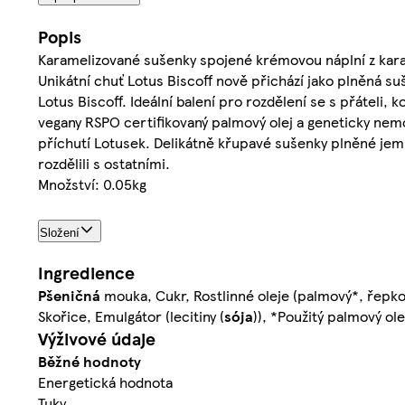
Popis
Karamelizované sušenky spojené krémovou náplní z kar
Unikátní chuť Lotus Biscoff nově přichází jako plněná
Lotus Biscoff. Ideální balení pro rozdělení se s přáteli,
vegany RSPO certifikovaný palmový olej a geneticky nem
příchutí Lotusek. Delikátně křupavé sušenky plněné jemn
rozdělili s ostatními.
Množství: 0.05kg
Složení
Ingredience
Pšeničná
mouka, Cukr, Rostlinné oleje (palmový*, řepkov
Skořice, Emulgátor (lecitiny (
sója
)), *Použitý palmový ol
Výživové údaje
Běžné hodnoty
Energetická hodnota
Tuky