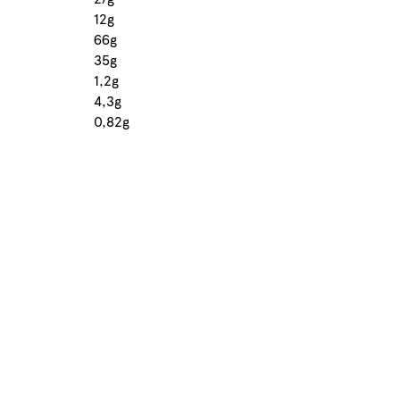
12g
66g
35g
1,2g
4,3g
0,82g