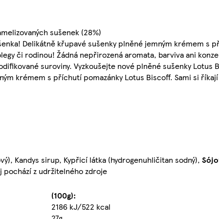
amelizovaných sušenek (28%)
 sušenka! Delikátně křupavé sušenky plněné jemným krémem s p
 kolegy či rodinou! Žádná nepřirozená aromata, barviva ani kon
odifikované suroviny. Vyzkoušejte nové plněné sušenky Lotus 
ým krémem s příchutí pomazánky Lotus Biscoff. Sami si říkají 
ý), Kandys sirup, Kypřicí látka (hydrogenuhličitan sodný),
Sójo
ej pochází z udržitelného zdroje
(100g):
2186 kJ/522 kcal
27g