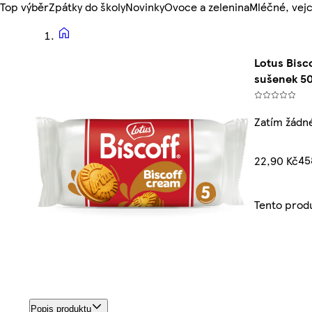
Top výběr
Zpátky do školy
Novinky
Ovoce a zelenina
Mléčné, vejc
Lotus Bisc
sušenek 5
Zatím žádn
45
22,90 Kč
Tento prod
Popis produktu