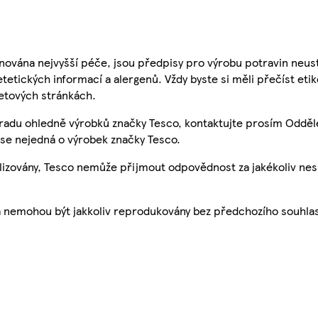
nována nejvyšší péče, jsou předpisy pro výrobu potravin neust
etetických informací a alergenů. Vždy byste si měli přečíst eti
etových stránkách.
 radu ohledně výrobků značky Tesco, kontaktujte prosím Odděl
se nejedná o výrobek značky Tesco.
ualizovány, Tesco nemůže přijmout odpovědnost za jakékoliv ne
a nemohou být jakkoliv reprodukovány bez předchozího souhla