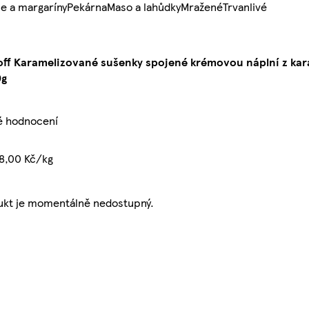
e a margaríny
Pekárna
Maso a lahůdky
Mražené
Trvanlivé
off Karamelizované sušenky spojené krémovou náplní z ka
0g
é hodnocení
8,00 Kč/kg
ukt je momentálně nedostupný.