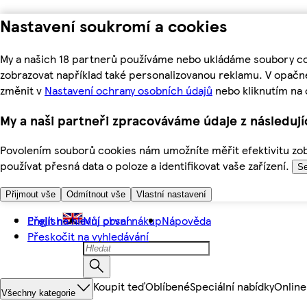
Nastavení soukromí a cookies
My a našich 18 partnerů používáme nebo ukládáme soubory coo
zobrazovat například také personalizovanou reklamu. V opačn
změnit v
Nastavení ochrany osobních údajů
nebo kliknutím na 
My a naši partneři zpracováváme údaje z následuj
Povolením souborů cookies nám umožníte měřit efektivitu zobr
používat přesná data o poloze a identifikovat vaše zařízení.
Se
Přijmout vše
Odmítnout vše
Vlastní nastavení
Přejít na hlavní obsah
English
Můj první nákup
Nápověda
Přeskočit na vyhledávání
Koupit teď
Oblíbené
Speciální nabídky
Online
Všechny kategorie