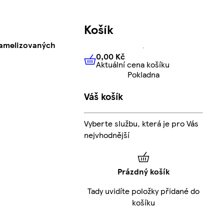
Košík
ramelizovaných
0,00 Kč
Aktuální cena košíku
0,00 Kč
Aktuální cena košíku
Pokladna
Váš košík
Vyberte službu, která je pro Vás
nejvhodnější
Prázdný košík
Tady uvidíte položky přidané do
košíku