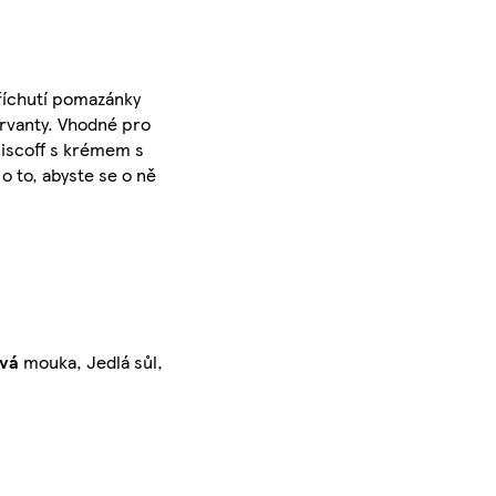
říchutí pomazánky
zervanty. Vhodné pro
Biscoff s krémem s
o to, abyste se o ně
vá
mouka, Jedlá sůl,