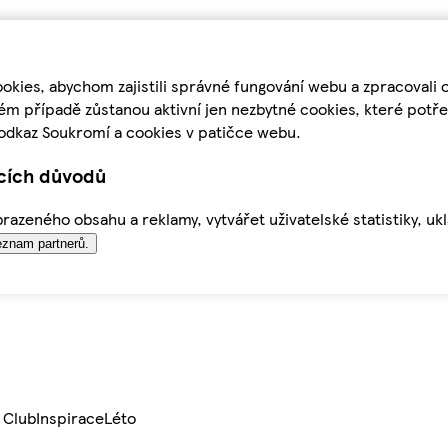
kies, abychom zajistili správné fungování webu a zpracovali 
ém případě zůstanou aktivní jen nezbytné cookies, které pot
odkaz Soukromí a cookies v patičce webu.
ících důvodů
azeného obsahu a reklamy, vytvářet uživatelské statistiky, uk
znam partnerů.
 Club
Inspirace
Léto