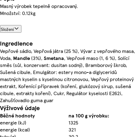
Masný výrobek tepelně opracovaný.
Množství: 0.12kg
Složení
Ingredience
Vepřové sádlo, Vepřová játra (25 %), Vývar z vepřového masa,
Voda,
Mandle
(3%),
Smetana
, Vepřové maso (1, 6 %), Solící
směs (sůl, konzervant: dusitan sodný), Bramborový škrob,
Sušená cibule, Emulgátor: estery mono-a diglyceridů
mastných kyselin s kyselinou citronovou, Vepřový proteinový
extrakt, Kořenící přípravek (koření, glukózový sirup, sušená
cibule, extrakty koření), Cukr, Regulátor kyselosti E262i,
Zahušťovadlo guma guar
Výživové údaje
Běžné hodnoty
na 100 g výrobku:
energie (kJ)
1325
energie (kcal)
321
tuky (g)
30,2