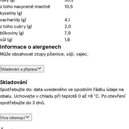
z toho nasycené mastné
10,5
kyseliny (g)
sacharidy (g)
4,1
z toho cukry (g)
2,0
bílkoviny (g)
7,9
sůl (g)
1,6
Informace o alergenech
Může obsahovat stopy pšenice, sóji, vajec.
Skladování a příprava
Skladování
Spotřebujte do: data uvedeného ve spodním řádku údaje na
obalu. Uchovejte v chladu při teplotě 0 až +8 °C. Po otevření
spotřebujte do 3 dnů.
Více informací