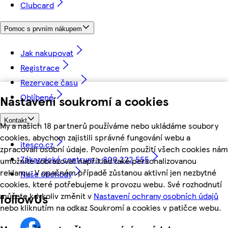
Clubcard
Pomoc s prvním nákupem
Jak nakupovat
Registrace
Rezervace času
Oblíbené
Nastavení soukromí a cookies
Kontakt
My a našich 18 partnerů používáme nebo ukládáme soubory
cookies, abychom zajistili správné fungování webu a
itesco.cz
zpracovali osobní údaje. Povolením použití všech cookies nám
Zákaznické centrum - 800 222 555
umožníte zobrazovat například také personalizovanou
reklamu. V opačném případě zůstanou aktivní jen nezbytné
Naše obchody
cookies, které potřebujeme k provozu webu. Své rozhodnutí
můžete kdykoliv změnit v
Nastavení ochrany osobních údajů
followUs
nebo kliknutím na odkaz Soukromí a cookies v patičce webu.