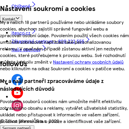
Oblíbené
Nastavení soukromí a cookies
Kontakt
My a našich 18 partnerů používáme nebo ukládáme soubory
cookies, abychom zajistili správné fungování webu a
itesco.cz
zpracovali osobní údaje. Povolením použití všech cookies nám
Zákaznické centrum - 800 222 555
umožníte zobrazovat například také personalizovanou
reklamu. V opačném případě zůstanou aktivní jen nezbytné
Naše obchody
cookies, které potřebujeme k provozu webu. Své rozhodnutí
můžete kdykoliv změnit v
Nastavení ochrany osobních údajů
followUs
nebo kliknutím na odkaz Soukromí a cookies v patičce webu.
My a naši partneři zpracováváme údaje z
následujících důvodů
Povolením souborů cookies nám umožníte měřit efektivitu
zobrazeného obsahu a reklamy, vytvářet uživatelské statistiky,
ukládat nebo přistupovat k informacím ve vašem zařízení,
©
Tesco Stores ČR a.s. 2026
používat přesná data o poloze a identifikovat vaše zařízení.
Seznam partnerů.