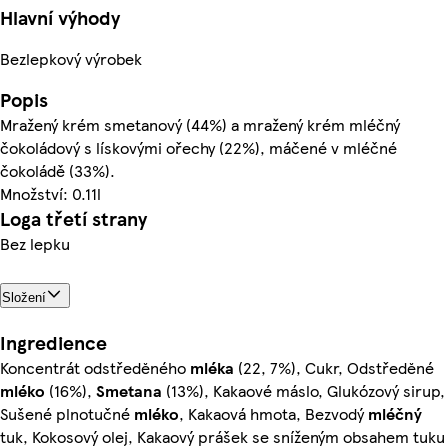
Hlavní výhody
Bezlepkový výrobek
Popis
Mražený krém smetanový (44%) a mražený krém mléčný
čokoládový s lískovými ořechy (22%), máčené v mléčné
čokoládě (33%).
Množství: 0.11l
Loga třetí strany
Bez lepku
Složení
Ingredience
Koncentrát odstředĕného
mléka
(22, 7%), Cukr, Odstředĕné
mléko
(16%),
Smetana
(13%), Kakaové máslo, Glukózový sirup,
Sušené plnotučné
mléko
, Kakaová hmota, Bezvodý
mléčný
tuk, Kokosový olej, Kakaový prášek se sníženým obsahem tuku