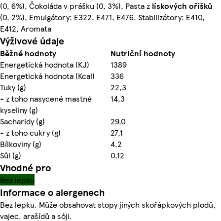
(0, 6%), Čokoláda v prášku (0, 3%), Pasta z
lískových oříšků
(0, 2%), Emulgátory: E322, E471, E476, Stabilizátory: E410,
E412, Aromata
Výživové údaje
Běžné hodnoty
Nutriční hodnoty
Energetická hodnota (KJ)
1389
Energetická hodnota (Kcal)
336
Tuky (g)
22,3
- z toho nasycené mastné
14,3
kyseliny (g)
Sacharidy (g)
29,0
- z toho cukry (g)
27,1
Bílkoviny (g)
4,2
Sůl (g)
0,12
Vhodné pro
Bez lepku
Informace o alergenech
Bez lepku. Může obsahovat stopy jiných skořápkových plodů,
vajec, arašídů a sóji.