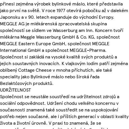
přinesl zejména výrobek bylinkové máslo, které představila
jako první na světě. V roce 1977 otevírá pobočku až v dalekém
Japonsku a v 90. letech expanduje do východní Evropy.
MEGGLE AG je mlékárenská zpracovatelská skupina
společností se sídlem ve Wasserburg am Inn. Koncern tvoří
mlékárna Meggle Wasserburg GmbH & Co. KG, společnost
MEGGLE Eastern Europe GmbH, společnost MEGGLE
International GmbH a společnost MEGGLE-Pharma.
Společnost si zakládá na vysoké kvalitě svých produktů a
jejich soustavných inovacích. K vlajkovým lodím patří zejména
oblíbený Cottage Cheese v mnoha příchutích, ale také
speciality jako Bylinkové máslo nebo široká řada
Bezlaktózových produktů.
UDRŽITELNOST
Společnost se neustále soustředí na udržitelnost zdrojů a
sociální odpovědnost. Udržení chodu velkého koncernu v
současnosti znamená také soustředit se na uspokojování
potřeb nejen současné, ale i příštích generací v oblasti kvality
života a životní úrovně. V praxi to znamená, že se