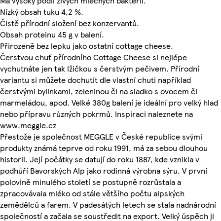
Má vysoký podíl živých mléčných bakterií.
Nízký obsah tuku 4,2 %.
Čistě přírodní složení bez konzervantů.
Obsah proteinu 45 g v balení.
Přirozeně bez lepku jako ostatní cottage cheese.
Čerstvou chuť přírodního Cottage Cheese si nejlépe
vychutnáte jen tak lžičkou s čerstvým pečivem. Přírodní
variantu si můžete dochutit dle vlastní chuti například
čerstvými bylinkami, zeleninou či na sladko s ovocem či
marmeládou, apod. Velké 380g balení je ideální pro velký hlad
nebo přípravu různých pokrmů. Inspiraci naleznete na
www.meggle.cz
Přestože je společnost MEGGLE v České republice svými
produkty známá teprve od roku 1991, má za sebou dlouhou
historii. Její počátky se datují do roku 1887, kde vznikla v
podhůří Bavorských Alp jako rodinná výrobna sýru. V první
polovině minulého století se postupně rozrůstala a
zpracovávala mléko od stále většího počtu alpských
zemědělců a farem. V padesátých letech se stala nadnárodní
společností a začala se soustředit na export. Velký úspěch ji