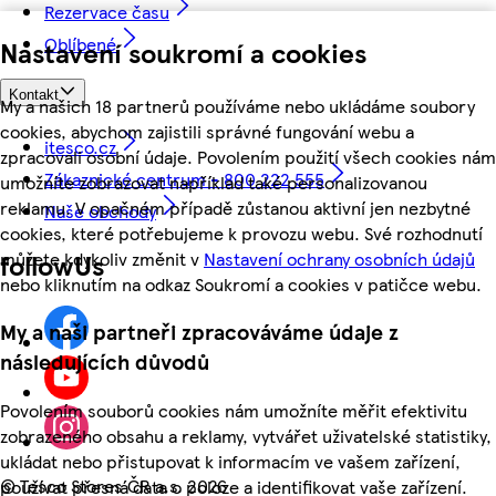
Rezervace času
Oblíbené
Nastavení soukromí a cookies
Kontakt
My a našich 18 partnerů používáme nebo ukládáme soubory
cookies, abychom zajistili správné fungování webu a
itesco.cz
zpracovali osobní údaje. Povolením použití všech cookies nám
Zákaznické centrum - 800 222 555
umožníte zobrazovat například také personalizovanou
reklamu. V opačném případě zůstanou aktivní jen nezbytné
Naše obchody
cookies, které potřebujeme k provozu webu. Své rozhodnutí
můžete kdykoliv změnit v
Nastavení ochrany osobních údajů
followUs
nebo kliknutím na odkaz Soukromí a cookies v patičce webu.
My a naši partneři zpracováváme údaje z
následujících důvodů
Povolením souborů cookies nám umožníte měřit efektivitu
zobrazeného obsahu a reklamy, vytvářet uživatelské statistiky,
ukládat nebo přistupovat k informacím ve vašem zařízení,
©
Tesco Stores ČR a.s. 2026
používat přesná data o poloze a identifikovat vaše zařízení.