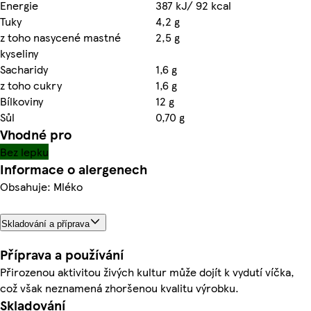
Energie
387 kJ/ 92 kcal
Tuky
4,2 g
z toho nasycené mastné
2,5 g
kyseliny
Sacharidy
1,6 g
z toho cukry
1,6 g
Bílkoviny
12 g
Sůl
0,70 g
Vhodné pro
Bez lepku
Informace o alergenech
Obsahuje: Mléko
Skladování a příprava
Příprava a používání
Přirozenou aktivitou živých kultur může dojít k vydutí víčka,
což však neznamená zhoršenou kvalitu výrobku.
Skladování