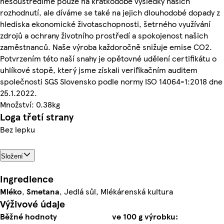
nesoustředíme pouze na krátkodobé výsledky našich
rozhodnutí, ale díváme se také na jejich dlouhodobé dopady z
hlediska ekonomické životaschopnosti, šetrného využívání
zdrojů a ochrany životního prostředí a spokojenost našich
zaměstnanců. Naše výroba každoročně snižuje emise CO2.
Potvrzením této naší snahy je opětovné udělení certifikátu o
uhlíkové stopě, který jsme získali verifikačním auditem
společnosti SGS Slovensko podle normy ISO 14064-1:2018 dne
25.1.2022.
Množství: 0.38kg
Loga třetí strany
Bez lepku
Složení
Ingredience
Mléko
,
Smetana
, Jedlá sůl, Mlékárenská kultura
Výživové údaje
Běžné hodnoty
ve 100 g výrobku: