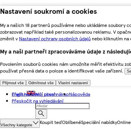
Nastavení soukromí a cookies
My a našich 18 partnerů používáme nebo ukládáme soubory coo
zobrazovat například také personalizovanou reklamu. V opačn
změnit v
Nastavení ochrany osobních údajů
nebo kliknutím na 
My a naši partneři zpracováváme údaje z následuj
Povolením souborů cookies nám umožníte měřit efektivitu zobr
používat přesná data o poloze a identifikovat vaše zařízení.
Se
Přijmout vše
Odmítnout vše
Vlastní nastavení
Přejít na hlavní obsah
English
Můj první nákup
Nápověda
Přeskočit na vyhledávání
Koupit teď
Oblíbené
Speciální nabídky
Online
Všechny kategorie