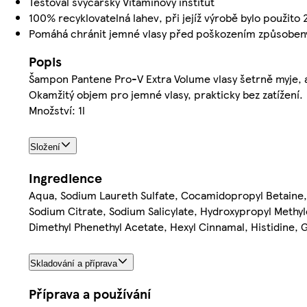
Testoval švýcarský Vitaminový institut
100% recyklovatelná lahev, při jejíž výrobě bylo použito
Pomáhá chránit jemné vlasy před poškozením způsobe
Popis
Šampon Pantene Pro-V Extra Volume vlasy šetrně myje, a p
Okamžitý objem pro jemné vlasy, prakticky bez zatížení.
Množství: 1l
Složení
Ingredience
Aqua, Sodium Laureth Sulfate, Cocamidopropyl Betaine,
Sodium Citrate, Sodium Salicylate, Hydroxypropyl Methy
Dimethyl Phenethyl Acetate, Hexyl Cinnamal, Histidine, G
Skladování a příprava
Příprava a používání