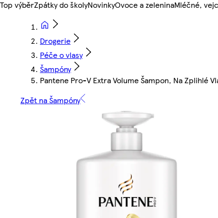
Top výběr
Zpátky do školy
Novinky
Ovoce a zelenina
Mléčné, vejc
Drogerie
Péče o vlasy
Šampóny
Pantene Pro-V Extra Volume Šampon, Na Zplihlé Vl
Zpět na Šampóny