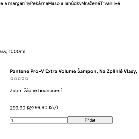
e a margaríny
Pekárna
Maso a lahůdky
Mražené
Trvanlivé
asy, 1000ml
Pantene Pro-V Extra Volume Šampon, Na Zplihlé Vlasy,
Zatím žádné hodnocení
299,90 Kč/l
299,90 Kč
Přidat