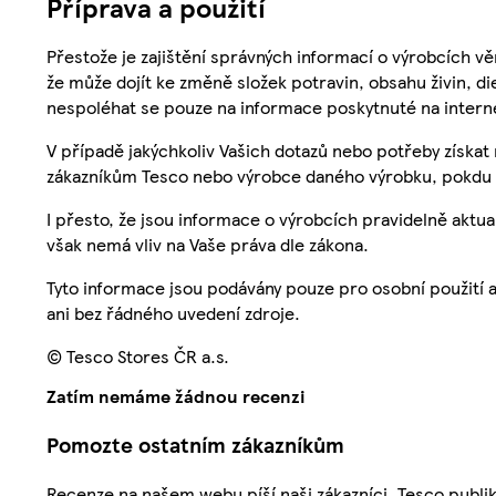
Příprava a použití
Přestože je zajištění správných informací o výrobcích vě
že může dojít ke změně složek potravin, obsahu živin, di
nespoléhat se pouze na informace poskytnuté na intern
V případě jakýchkoliv Vašich dotazů nebo potřeby získat
zákazníkům Tesco nebo výrobce daného výrobku, pokdu 
I přesto, že jsou informace o výrobcích pravidelně akt
však nemá vliv na Vaše práva dle zákona.
Tyto informace jsou podávány pouze pro osobní použití 
ani bez řádného uvedení zdroje.
© Tesco Stores ČR a.s.
Zatím nemáme žádnou recenzi
Pomozte ostatním zákazníkům
Recenze na našem webu píší naši zákazníci. Tesco publ