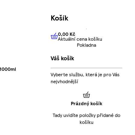
Košík
0,00 Kč
Aktuální cena košíku
0,00 Kč
Aktuální cena košíku
Pokladna
Váš košík
 1000ml
Vyberte službu, která je pro Vás
nejvhodnější
Prázdný košík
Tady uvidíte položky přidané do
košíku