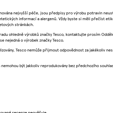
nována nejvyšší péče, jsou předpisy pro výrobu potravin neust
etetických informací a alergenů. Vždy byste si měli přečíst eti
etových stránkách.
 radu ohledně výrobků značky Tesco, kontaktujte prosím Odděl
se nejedná o výrobek značky Tesco.
ualizovány, Tesco nemůže přijmout odpovědnost za jakékoliv ne
a nemohou být jakkoliv reprodukovány bez předchozího souhla
ikované recenze neověřuje.