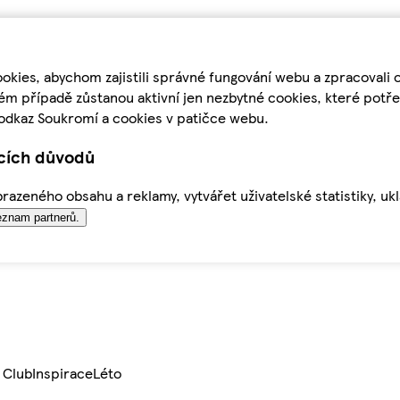
kies, abychom zajistili správné fungování webu a zpracovali 
ém případě zůstanou aktivní jen nezbytné cookies, které pot
odkaz Soukromí a cookies v patičce webu.
ících důvodů
azeného obsahu a reklamy, vytvářet uživatelské statistiky, uk
znam partnerů.
 Club
Inspirace
Léto