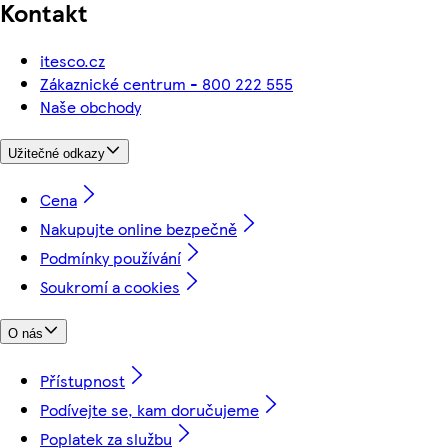
Kontakt
itesco.cz
Zákaznické centrum - 800 222 555
Naše obchody
Užitečné odkazy
Cena
Nakupujte online bezpečně
Podmínky používání
Soukromí a cookies
O nás
Přístupnost
Podívejte se, kam doručujeme
Poplatek za službu