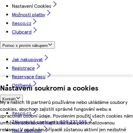
Nastavení Cookies
Možnosti platby
itesco.cz
Clubcard
Pomoc s prvním nákupem
Jak nakupovat
Registrace
Rezervace času
Oblíbené
Nastavení soukromí a cookies
Kontakt
My a našich 18 partnerů používáme nebo ukládáme soubory
cookies, abychom zajistili správné fungování webu a
itesco.cz
zpracovali osobní údaje. Povolením použití všech cookies nám
Zákaznické centrum - 800 222 555
umožníte zobrazovat například také personalizovanou
reklamu. V opačném případě zůstanou aktivní jen nezbytné
Naše obchody