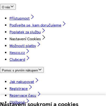
O nás
Přístupnost
Podívejte se, kam doručujeme
Poplatek za službu
Nastavení Cookies
Možnosti platby
itesco.cz
Clubcard
Pomoc s prvním nákupem
Jak nakupovat
Registrace
Rezervace času
Oblíbené
Nastavení soukromí a cookies