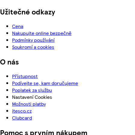
Užitečné odkazy
Cena
Nakupujte online bezpečně
Podmínky používání
Soukromí a cookies
O nás
Přístupnost
Podívejte se, kam doručujeme
Poplatek za službu
Nastavení Cookies
Možnosti platby
itesco.cz
Clubcard
Pomoc s prvním nákupem