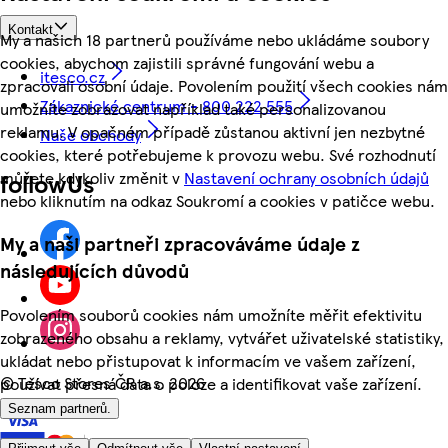
Kontakt
My a našich 18 partnerů používáme nebo ukládáme soubory
cookies, abychom zajistili správné fungování webu a
itesco.cz
zpracovali osobní údaje. Povolením použití všech cookies nám
Zákaznické centrum - 800 222 555
umožníte zobrazovat například také personalizovanou
reklamu. V opačném případě zůstanou aktivní jen nezbytné
Naše obchody
cookies, které potřebujeme k provozu webu. Své rozhodnutí
můžete kdykoliv změnit v
Nastavení ochrany osobních údajů
followUs
nebo kliknutím na odkaz Soukromí a cookies v patičce webu.
My a naši partneři zpracováváme údaje z
následujících důvodů
Povolením souborů cookies nám umožníte měřit efektivitu
zobrazeného obsahu a reklamy, vytvářet uživatelské statistiky,
ukládat nebo přistupovat k informacím ve vašem zařízení,
©
Tesco Stores ČR a.s. 2026
používat přesná data o poloze a identifikovat vaše zařízení.
Seznam partnerů.