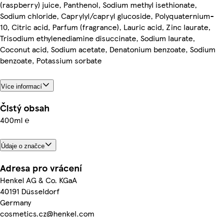
(raspberry) juice, Panthenol, Sodium methyl isethionate,
Sodium chloride, Caprylyl/capryl glucoside, Polyquaternium-
10, Citric acid, Parfum (fragrance), Lauric acid, Zinc laurate,
Trisodium ethylenediamine disuccinate, Sodium laurate,
Coconut acid, Sodium acetate, Denatonium benzoate, Sodium
benzoate, Potassium sorbate
Více informací
Čistý obsah
400ml ℮
Údaje o značce
Adresa pro vrácení
Henkel AG & Co. KGaA
40191 Düsseldorf
Germany
cosmetics.cz@henkel.com