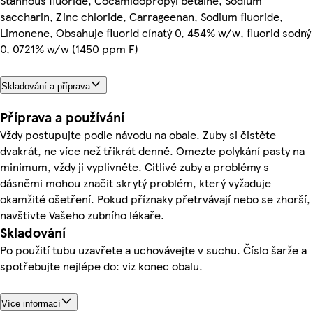
Stannous fluoride, Cocamidopropyl betaine, Sodium
saccharin, Zinc chloride, Carrageenan, Sodium fluoride,
Limonene, Obsahuje fluorid cínatý 0, 454% w/w, fluorid sodný
0, 0721% w/w (1450 ppm F)
Skladování a příprava
Příprava a používání
Vždy postupujte podle návodu na obale. Zuby si čistěte
dvakrát, ne více než třikrát denně. Omezte polykání pasty na
minimum, vždy ji vyplivněte. Citlivé zuby a problémy s
dásněmi mohou značit skrytý problém, který vyžaduje
okamžité ošetření. Pokud příznaky přetrvávají nebo se zhorší,
navštivte Vašeho zubního lékaře.
Skladování
Po použití tubu uzavřete a uchovávejte v suchu. Číslo šarže a
spotřebujte nejlépe do: viz konec obalu.
Více informací