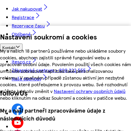
Jak nakupovat
Registrace
Rezervace času
Oblíbené
Nastavení soukromí a cookies
Kontakt
My a našich 18 partnerů používáme nebo ukládáme soubory
cookies, abychom zajistili správné fungování webu a
itesco.cz
zpracovali osobní údaje. Povolením použití všech cookies nám
Zákaznické centrum - 800 222 555
umožníte zobrazovat například také personalizovanou
reklamu. V opačném případě zůstanou aktivní jen nezbytné
Naše obchody
cookies, které potřebujeme k provozu webu. Své rozhodnutí
můžete kdykoliv změnit v
Nastavení ochrany osobních údajů
followUs
nebo kliknutím na odkaz Soukromí a cookies v patičce webu.
My a naši partneři zpracováváme údaje z
následujících důvodů