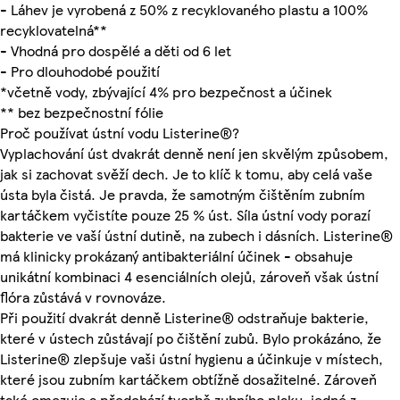
- Láhev je vyrobená z 50% z recyklovaného plastu a 100%
recyklovatelná**
- Vhodná pro dospělé a děti od 6 let
- Pro dlouhodobé použití
*včetně vody, zbývající 4% pro bezpečnost a účinek
** bez bezpečnostní fólie
Proč používat ústní vodu Listerine®?
Vyplachování úst dvakrát denně není jen skvělým způsobem,
jak si zachovat svěží dech. Je to klíč k tomu, aby celá vaše
ústa byla čistá. Je pravda, že samotným čištěním zubním
kartáčkem vyčistíte pouze 25 % úst. Síla ústní vody porazí
bakterie ve vaší ústní dutině, na zubech i dásních. Listerine®
má klinicky prokázaný antibakteriální účinek - obsahuje
unikátní kombinaci 4 esenciálních olejů, zároveň však ústní
flóra zůstává v rovnováze.
Při použití dvakrát denně Listerine® odstraňuje bakterie,
které v ústech zůstávají po čištění zubů. Bylo prokázáno, že
Listerine® zlepšuje vaši ústní hygienu a účinkuje v místech,
které jsou zubním kartáčkem obtížně dosažitelné. Zároveň
také omezuje a předchází tvorbě zubního plaku, jedné z