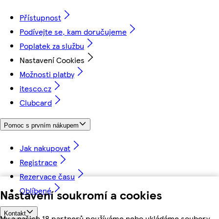
Přístupnost
Podívejte se, kam doručujeme
Poplatek za službu
Nastavení Cookies
Možnosti platby
itesco.cz
Clubcard
Pomoc s prvním nákupem
Jak nakupovat
Registrace
Rezervace času
Oblíbené
Nastavení soukromí a cookies
Kontakt
My a našich 18 partnerů používáme nebo ukládáme soubory