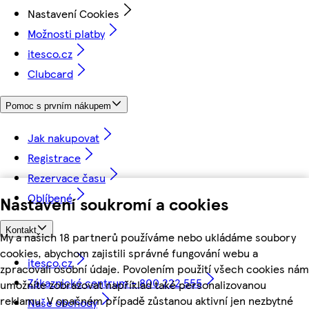
Nastavení Cookies
Možnosti platby
itesco.cz
Clubcard
Pomoc s prvním nákupem
Jak nakupovat
Registrace
Rezervace času
Oblíbené
Nastavení soukromí a cookies
Kontakt
My a našich 18 partnerů používáme nebo ukládáme soubory
cookies, abychom zajistili správné fungování webu a
itesco.cz
zpracovali osobní údaje. Povolením použití všech cookies nám
Zákaznické centrum - 800 222 555
umožníte zobrazovat například také personalizovanou
reklamu. V opačném případě zůstanou aktivní jen nezbytné
Naše obchody