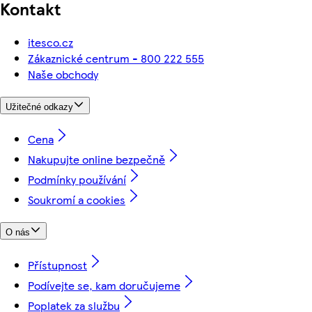
Kontakt
itesco.cz
Zákaznické centrum - 800 222 555
Naše obchody
Užitečné odkazy
Cena
Nakupujte online bezpečně
Podmínky používání
Soukromí a cookies
O nás
Přístupnost
Podívejte se, kam doručujeme
Poplatek za službu