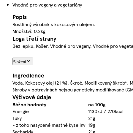
Vhodné pro vegany a vegetariány
Popis
Rostlinný výrobek s kokosovým olejem.
Množství: 0.2kg
Loga třetí strany
Bez lepku, Košer, Vhodné pro vegany, Vhodné pro vegeta
Složení
Ingredience
Voda, Kokosový olej (21 %), Škrob, Modifikovaný škrob*, 
škroby v potravinách nejsou geneticky modifikované (G
Výživové údaje
Běžné hodnoty
na 100g
Energie
1130kJ / 270kcal
Tuky
21g
- z toho nasycené mastné kyseliny
19g
Sacharidy
21g