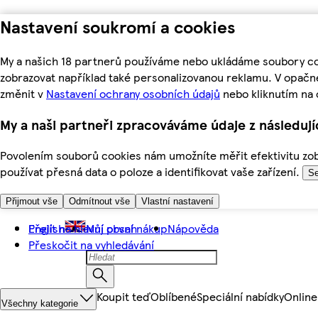
Nastavení soukromí a cookies
My a našich 18 partnerů používáme nebo ukládáme soubory coo
zobrazovat například také personalizovanou reklamu. V opačn
změnit v
Nastavení ochrany osobních údajů
nebo kliknutím na 
My a naši partneři zpracováváme údaje z následuj
Povolením souborů cookies nám umožníte měřit efektivitu zobr
používat přesná data o poloze a identifikovat vaše zařízení.
Se
Přijmout vše
Odmítnout vše
Vlastní nastavení
Přejít na hlavní obsah
English
Můj první nákup
Nápověda
Přeskočit na vyhledávání
Koupit teď
Oblíbené
Speciální nabídky
Online
Všechny kategorie