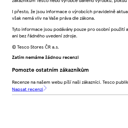
zákazníkům Tesco nebo výrobce daného výrobku, pokdu 
I přesto, že jsou informace o výrobcích pravidelně akt
však nemá vliv na Vaše práva dle zákona.
Tyto informace jsou podávány pouze pro osobní použití 
ani bez řádného uvedení zdroje.
© Tesco Stores ČR a.s.
Zatím nemáme žádnou recenzi
Pomozte ostatním zákazníkům
Recenze na našem webu píší naši zákazníci. Tesco publ
Napsat recenzi