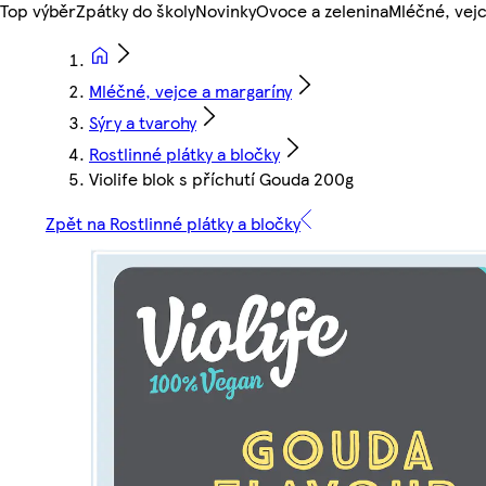
Top výběr
Zpátky do školy
Novinky
Ovoce a zelenina
Mléčné, vejc
Mléčné, vejce a margaríny
Sýry a tvarohy
Rostlinné plátky a bločky
Violife blok s příchutí Gouda 200g
Zpět na Rostlinné plátky a bločky