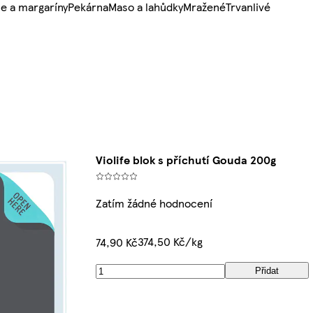
e a margaríny
Pekárna
Maso a lahůdky
Mražené
Trvanlivé
Violife blok s příchutí Gouda 200g
Zatím žádné hodnocení
374,50 Kč/kg
74,90 Kč
Přidat