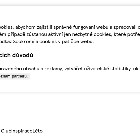
kies, abychom zajistili správné fungování webu a zpracovali 
ém případě zůstanou aktivní jen nezbytné cookies, které pot
odkaz Soukromí a cookies v patičce webu.
ících důvodů
azeného obsahu a reklamy, vytvářet uživatelské statistiky, uk
znam partnerů.
 Club
Inspirace
Léto