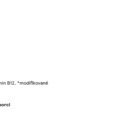
amin B12, *modifikované
porci