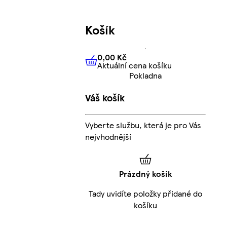
Košík
0,00 Kč
Aktuální cena košíku
0,00 Kč
Aktuální cena košíku
Pokladna
Váš košík
Vyberte službu, která je pro Vás
nejvhodnější
Prázdný košík
Tady uvidíte položky přidané do
košíku