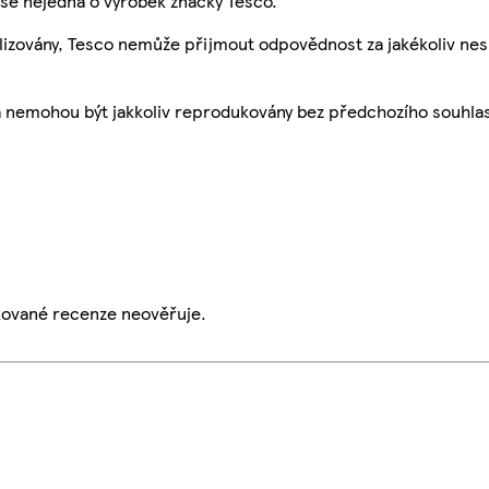
se nejedná o výrobek značky Tesco.
ualizovány, Tesco nemůže přijmout odpovědnost za jakékoliv ne
a nemohou být jakkoliv reprodukovány bez předchozího souhla
ikované recenze neověřuje.