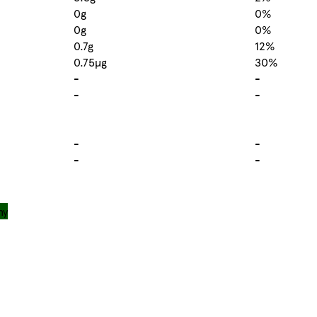
0g
0%
0g
0%
0.7g
12%
0.75µg
30%
-
-
-
-
-
-
-
-
ny