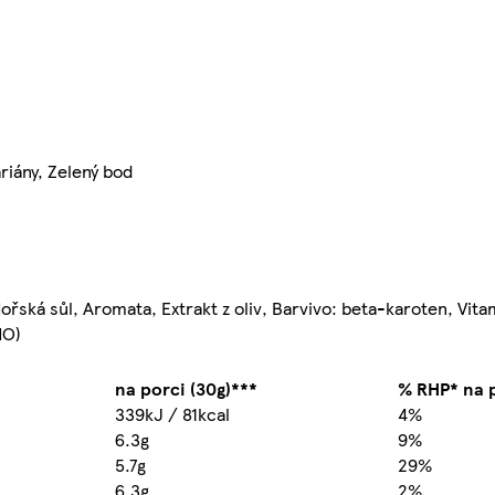
riány, Zelený bod
Mořská sůl, Aromata, Extrakt z oliv, Barvivo: beta-karoten, Vit
MO)
na porci (30g)***
% RHP* na 
339kJ / 81kcal
4%
6.3g
9%
5.7g
29%
6.3g
2%