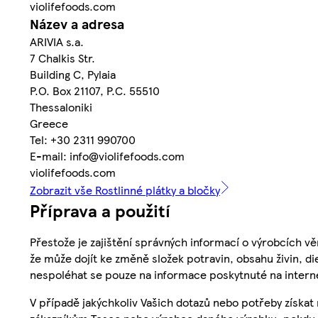
violifefoods.com
Název a adresa
ARIVIA s.a.
7 Chalkis Str.
Building C, Pylaia
P.O. Box 21107, P.C. 55510
Thessaloniki
Greece
Tel: +30 2311 990700
E-mail: info@violifefoods.com
violifefoods.com
Zobrazit vše Rostlinné plátky a bločky
Příprava a použití
Přestože je zajištění správných informací o výrobcích vě
že může dojít ke změně složek potravin, obsahu živin, di
nespoléhat se pouze na informace poskytnuté na intern
V případě jakýchkoliv Vašich dotazů nebo potřeby získat