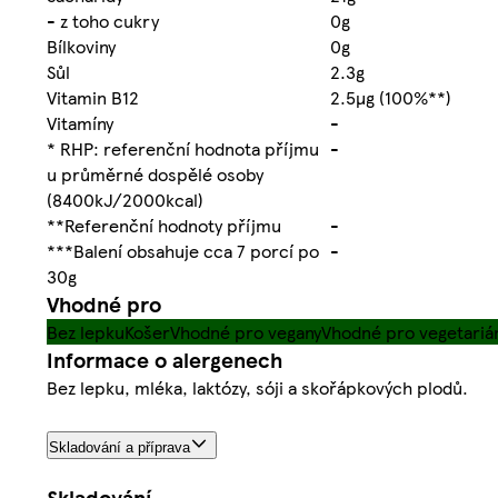
- z toho cukry
0g
Bílkoviny
0g
Sůl
2.3g
Vitamin B12
2.5µg (100%**)
Vitamíny
-
* RHP: referenční hodnota příjmu
-
u průměrné dospělé osoby
(8400kJ/2000kcal)
**Referenční hodnoty příjmu
-
***Balení obsahuje cca 7 porcí po
-
30g
Vhodné pro
Bez lepku
Košer
Vhodné pro vegany
Vhodné pro vegetariá
Informace o alergenech
Bez lepku, mléka, laktózy, sóji a skořápkových plodů.
Skladování a příprava
Skladování