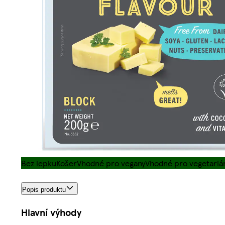
Bez lepku
Košer
Vhodné pro vegany
Vhodné pro vegetariá
Popis produktu
Hlavní výhody