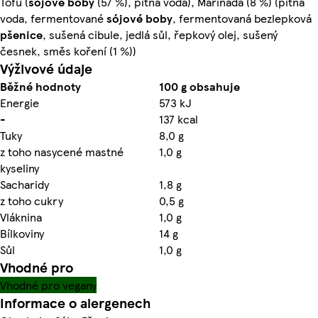
Tofu (
sójové
boby
(57 %), pitná voda), Marináda (8 %) (pitná
voda, fermentované
sójové
boby
, fermentovaná bezlepková
pšenice
, sušená cibule, jedlá sůl, řepkový olej, sušený
česnek, směs koření (1 %))
Výživové údaje
Běžné hodnoty
100 g obsahuje
Energie
573 kJ
-
137 kcal
Tuky
8,0 g
z toho nasycené mastné
1,0 g
kyseliny
Sacharidy
1,8 g
z toho cukry
0,5 g
Vláknina
1,0 g
Bílkoviny
14 g
Sůl
1,0 g
Vhodné pro
Vhodné pro vegany
Informace o alergenech