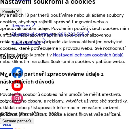
Nastavení soukromí a cookies
Kontakt
My a našich 18 partnerů používáme nebo ukládáme soubory
cookies, abychom zajistili správné fungování webu a
itesco.cz
zpracovali osobní údaje. Povolením použití všech cookies nám
Zákaznické centrum - 800 222 555
umožníte zobrazovat například také personalizovanou
reklamu. V opačném případě zůstanou aktivní jen nezbytné
Naše obchody
cookies, které potřebujeme k provozu webu. Své rozhodnutí
můžete kdykoliv změnit v
Nastavení ochrany osobních údajů
followUs
nebo kliknutím na odkaz Soukromí a cookies v patičce webu.
My a naši partneři zpracováváme údaje z
následujících důvodů
Povolením souborů cookies nám umožníte měřit efektivitu
zobrazeného obsahu a reklamy, vytvářet uživatelské statistiky,
ukládat nebo přistupovat k informacím ve vašem zařízení,
©
Tesco Stores ČR a.s. 2026
používat přesná data o poloze a identifikovat vaše zařízení.
Seznam partnerů.