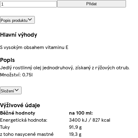
Přidat
Popis produktu
Hlavní výhody
S vysokým obsahem vitaminu E
Popis
Jedlý rostlinný olej jednodruhový, získaný z rýžových otrub.
Množství: 0.75l
Složení
Výživové údaje
Běžné hodnoty
na 100 ml:
Energetická hodnota:
3400 kJ / 827 kcal
Tuky
91,9 g
z toho nasycené mastné
19,3 g