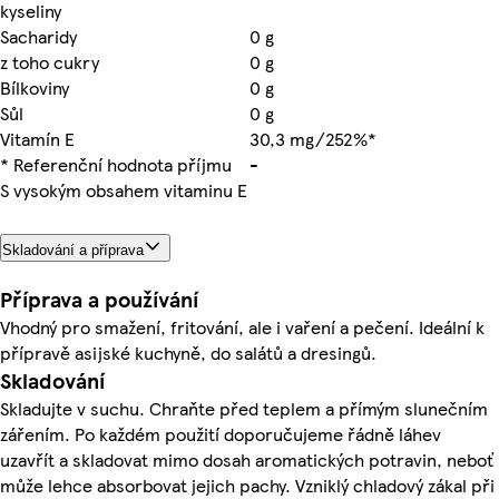
kyseliny
Sacharidy
0 g
z toho cukry
0 g
Bílkoviny
0 g
Sůl
0 g
Vitamín E
30,3 mg/252%*
* Referenční hodnota příjmu
-
S vysokým obsahem vitaminu E
Skladování a příprava
Příprava a používání
Vhodný pro smažení, fritování, ale i vaření a pečení. Ideální k
přípravě asijské kuchyně, do salátů a dresingů.
Skladování
Skladujte v suchu. Chraňte před teplem a přímým slunečním
zářením. Po každém použití doporučujeme řádně láhev
uzavřít a skladovat mimo dosah aromatických potravin, neboť
může lehce absorbovat jejich pachy. Vzniklý chladový zákal při