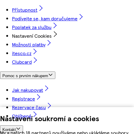
Přístupnost
Podívejte se, kam doručujeme
Poplatek za službu
Nastavení Cookies
Možnosti platby
itesco.cz
Clubcard
Pomoc s prvním nákupem
Jak nakupovat
Registrace
Rezervace času
Oblíbené
Nastavení soukromí a cookies
Kontakt
My a našich 18 partnerů používáme nebo ukládáme soubory