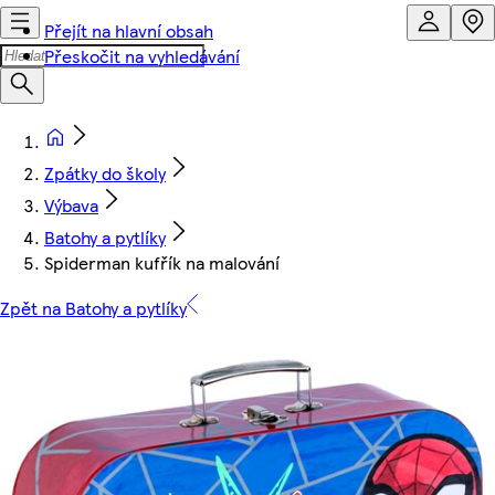
Přejít na hlavní obsah
Přeskočit na vyhledávání
Zpátky do školy
Výbava
Batohy a pytlíky
Spiderman kufřík na malování
Zpět na Batohy a pytlíky