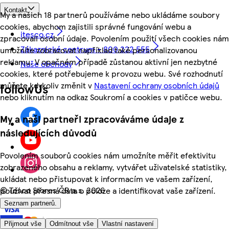
Kontakt
My a našich 18 partnerů používáme nebo ukládáme soubory
cookies, abychom zajistili správné fungování webu a
itesco.cz
zpracovali osobní údaje. Povolením použití všech cookies nám
Zákaznické centrum - 800 222 555
umožníte zobrazovat například také personalizovanou
reklamu. V opačném případě zůstanou aktivní jen nezbytné
Naše obchody
cookies, které potřebujeme k provozu webu. Své rozhodnutí
můžete kdykoliv změnit v
Nastavení ochrany osobních údajů
followUs
nebo kliknutím na odkaz Soukromí a cookies v patičce webu.
My a naši partneři zpracováváme údaje z
následujících důvodů
Povolením souborů cookies nám umožníte měřit efektivitu
zobrazeného obsahu a reklamy, vytvářet uživatelské statistiky,
ukládat nebo přistupovat k informacím ve vašem zařízení,
©
Tesco Stores ČR a.s. 2026
používat přesná data o poloze a identifikovat vaše zařízení.
Seznam partnerů.
Přijmout vše
Odmítnout vše
Vlastní nastavení