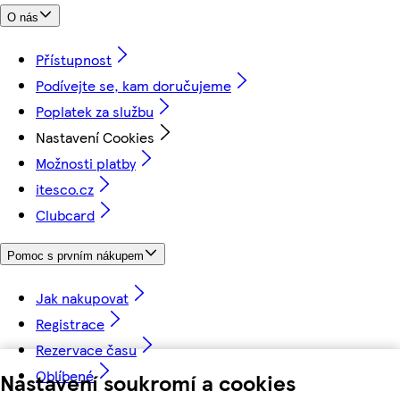
O nás
Přístupnost
Podívejte se, kam doručujeme
Poplatek za službu
Nastavení Cookies
Možnosti platby
itesco.cz
Clubcard
Pomoc s prvním nákupem
Jak nakupovat
Registrace
Rezervace času
Oblíbené
Nastavení soukromí a cookies