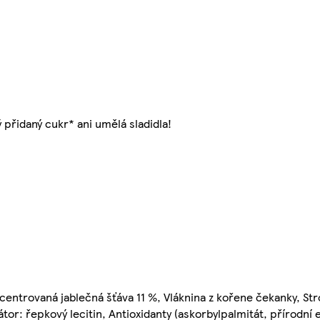
přidaný cukr* ani umělá sladidla!
entrovaná jablečná šťáva 11 %, Vláknina z kořene čekanky, St
tor: řepkový lecitin, Antioxidanty (askorbylpalmitát, přírodní 