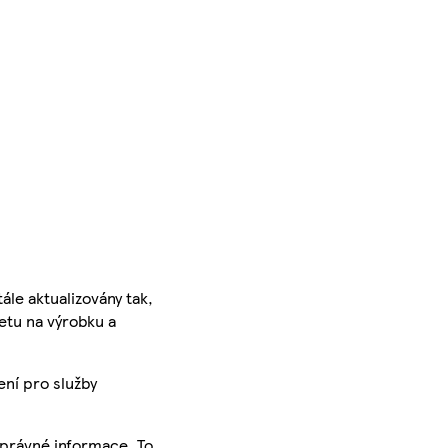
ále aktualizovány tak,
ketu na výrobku a
ení pro služby
správné informace. To