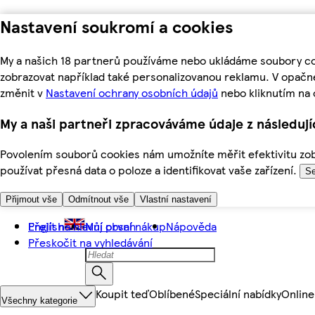
Nastavení soukromí a cookies
My a našich 18 partnerů používáme nebo ukládáme soubory coo
zobrazovat například také personalizovanou reklamu. V opačn
změnit v
Nastavení ochrany osobních údajů
nebo kliknutím na 
My a naši partneři zpracováváme údaje z následuj
Povolením souborů cookies nám umožníte měřit efektivitu zobr
používat přesná data o poloze a identifikovat vaše zařízení.
Se
Přijmout vše
Odmítnout vše
Vlastní nastavení
Přejít na hlavní obsah
English
Můj první nákup
Nápověda
Přeskočit na vyhledávání
Koupit teď
Oblíbené
Speciální nabídky
Online
Všechny kategorie