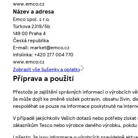
www.emco.cz
Název a adresa
Emco spol. s r.o.
Türkova 2319/5b
149 00 Praha 4
Česká republika
E-mail: market@emco.cz
Infolinka: +420 277 004 770
www.emco.cz
Zobrazit vše Sušenky a oplatky
Příprava a použití
Přestože je zajištění správných informací o výrobcích vě
že může dojít ke změně složek potravin, obsahu živin, di
nespoléhat se pouze na informace poskytnuté na intern
V případě jakýchkoliv Vašich dotazů nebo potřeby získat
zákazníkům Tesco nebo výrobce daného výrobku, pokdu 
I přesto, že jsou informace o výrobcích pravidelně akt