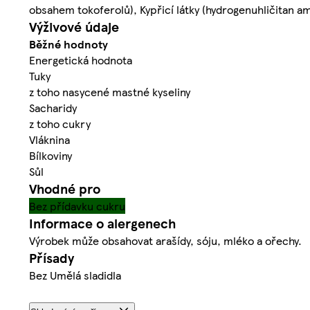
obsahem tokoferolů), Kypřicí látky (hydrogenuhličitan a
Výživové údaje
Běžné hodnoty
Energetická hodnota
Tuky
z toho nasycené mastné kyseliny
Sacharidy
z toho cukry
Vláknina
Bílkoviny
Sůl
Vhodné pro
Bez přídavku cukru
Informace o alergenech
Výrobek může obsahovat arašídy, sóju, mléko a ořechy.
Přísady
Bez Umělá sladidla