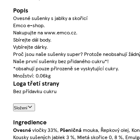
Popis
Ovesné sušenky s jablky a skořicí
Emco e-shop.
Nakupujte na www.emco.cz.
Sbírejte dál body.
Vybírejte dárky.
Proč jsou naše sušenky super? Protože neobsahují žádný 
Naše první sušenky bez přidaného cukru*!
*obsahují pouze přirozeně se vyskytující cukry.
Množství: 0.06kg
Loga třetí strany
Bez přídavku cukru
Složení
Ingredience
Ovesné
vločky 33%,
Pšeničná
mouka, Řepkový olej, Konc
Kousky sušených jablek 3 %, Mletá skořice 0, 8 %, Emulgá