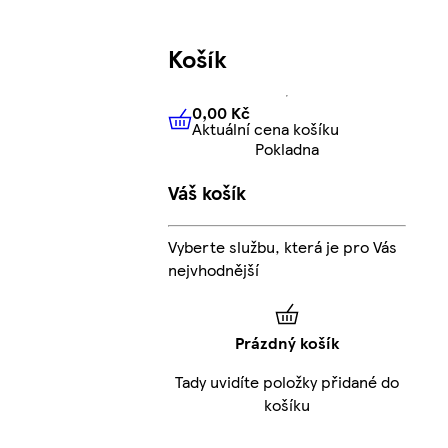
Košík
0,00 Kč
Aktuální cena košíku
0,00 Kč
Aktuální cena košíku
Pokladna
Váš košík
Vyberte službu, která je pro Vás
nejvhodnější
Prázdný košík
Tady uvidíte položky přidané do
košíku