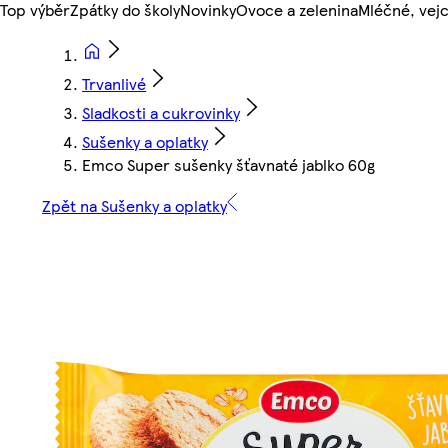
Top výběr
Zpátky do školy
Novinky
Ovoce a zelenina
Mléčné, vejc
Trvanlivé
Sladkosti a cukrovinky
Sušenky a oplatky
Emco Super sušenky šťavnaté jablko 60g
Zpět na Sušenky a oplatky