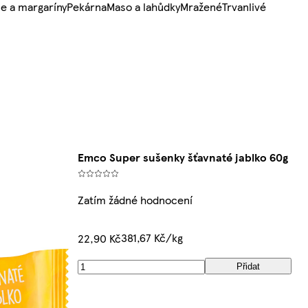
e a margaríny
Pekárna
Maso a lahůdky
Mražené
Trvanlivé
Emco Super sušenky šťavnaté jablko 60g
Zatím žádné hodnocení
381,67 Kč/kg
22,90 Kč
Přidat