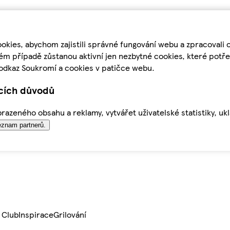
kies, abychom zajistili správné fungování webu a zpracovali 
ém případě zůstanou aktivní jen nezbytné cookies, které pot
odkaz Soukromí a cookies v patičce webu.
ících důvodů
azeného obsahu a reklamy, vytvářet uživatelské statistiky, uk
znam partnerů.
 Club
Inspirace
Grilování