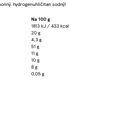
monný, hydrogenuhličitan sodný)
Na 100 g
1813 kJ / 433 kcal
20 g
4,3 g
51 g
11 g
10 g
8 g
0,05 g