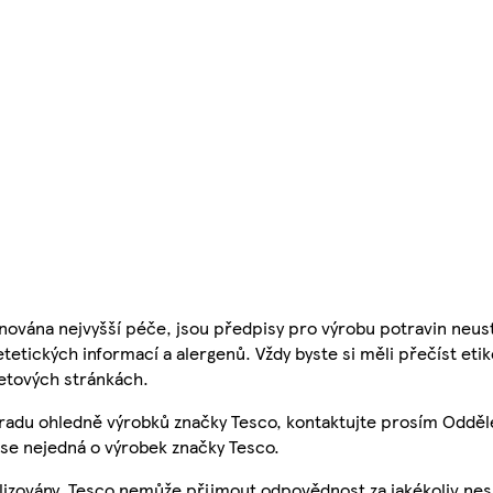
nována nejvyšší péče, jsou předpisy pro výrobu potravin neust
etetických informací a alergenů. Vždy byste si měli přečíst eti
etových stránkách.
 radu ohledně výrobků značky Tesco, kontaktujte prosím Odděl
se nejedná o výrobek značky Tesco.
ualizovány, Tesco nemůže přijmout odpovědnost za jakékoliv ne