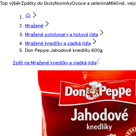
Top výběr
Zpátky do školy
Novinky
Ovoce a zelenina
Mléčné, vejc
Mražené
Mražené polotovary a hotová jídla
Mražené knedlíky a sladká jídla
Don Peppe Jahodové knedlíky 600g
Zpět na Mražené knedlíky a sladká jídla