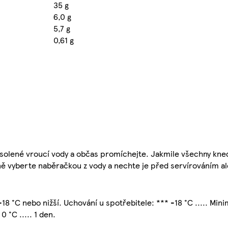
35 g
6,0 g
5,7 g
0,61 g
solené vroucí vody a občas promíchejte. Jakmile všechny kned
rně vyberte naběračkou z vody a nechte je před servírováním a
8 °C nebo nižší. Uchování u spotřebitele: *** -18 °C ..... Minim
0 °C ..... 1 den.