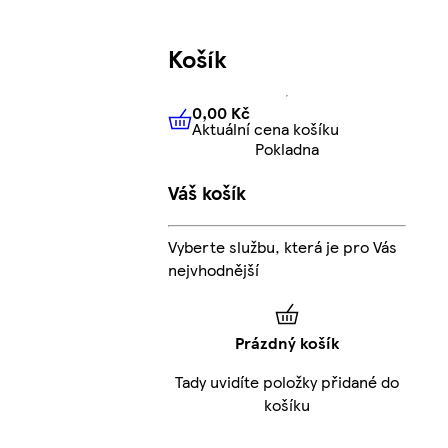
Košík
0,00 Kč
Aktuální cena košíku
0,00 Kč
Aktuální cena košíku
Pokladna
Váš košík
Vyberte službu, která je pro Vás
nejvhodnější
Prázdný košík
Tady uvidíte položky přidané do
košíku