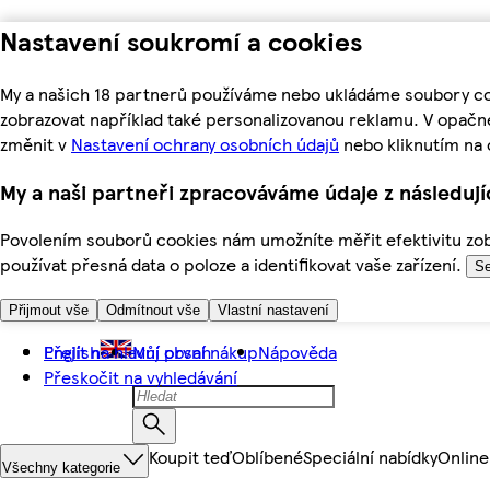
Nastavení soukromí a cookies
My a našich 18 partnerů používáme nebo ukládáme soubory coo
zobrazovat například také personalizovanou reklamu. V opačn
změnit v
Nastavení ochrany osobních údajů
nebo kliknutím na 
My a naši partneři zpracováváme údaje z následuj
Povolením souborů cookies nám umožníte měřit efektivitu zobr
používat přesná data o poloze a identifikovat vaše zařízení.
Se
Přijmout vše
Odmítnout vše
Vlastní nastavení
Přejít na hlavní obsah
English
Můj první nákup
Nápověda
Přeskočit na vyhledávání
Koupit teď
Oblíbené
Speciální nabídky
Online
Všechny kategorie