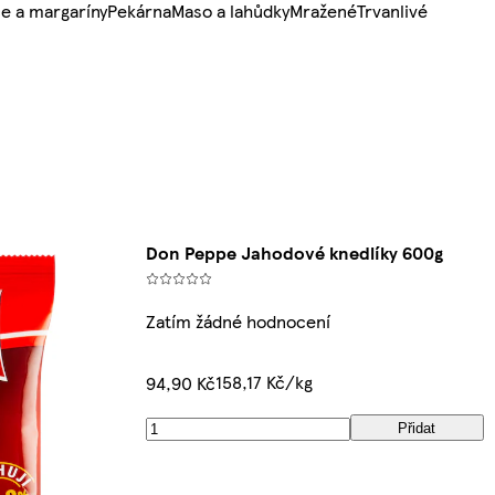
e a margaríny
Pekárna
Maso a lahůdky
Mražené
Trvanlivé
Don Peppe Jahodové knedlíky 600g
Zatím žádné hodnocení
158,17 Kč/kg
94,90 Kč
Přidat