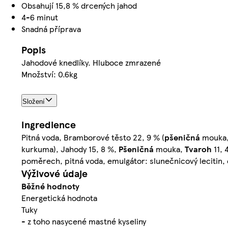
Obsahují 15,8 % drcených jahod
4-6 minut
Snadná příprava
Popis
Jahodové knedlíky. Hluboce zmrazené
Množství: 0.6kg
Složení
Ingredience
Pitná voda, Bramborové těsto 22, 9 % (
pšeničná
mouka,
kurkuma), Jahody 15, 8 %,
Pšeničná
mouka,
Tvaroh
11, 
poměrech, pitná voda, emulgátor: slunečnicový lecitin, 
Výživové údaje
Běžné hodnoty
Energetická hodnota
Tuky
- z toho nasycené mastné kyseliny