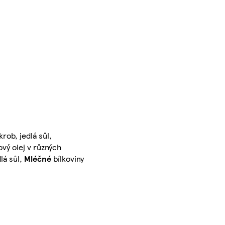
ob, jedlá sůl,
ový olej v různých
lá sůl,
Mléčné
bílkoviny