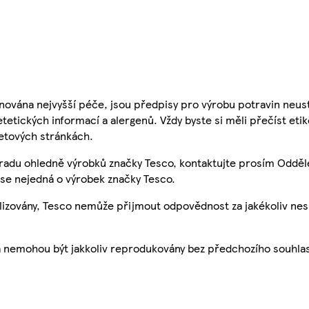
nována nejvyšší péče, jsou předpisy pro výrobu potravin neust
etetických informací a alergenů. Vždy byste si měli přečíst eti
etových stránkách.
 radu ohledně výrobků značky Tesco, kontaktujte prosím Odděl
se nejedná o výrobek značky Tesco.
ualizovány, Tesco nemůže přijmout odpovědnost za jakékoliv ne
a nemohou být jakkoliv reprodukovány bez předchozího souhla