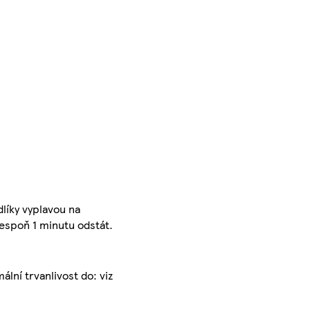
líky vyplavou na
lespoň 1 minutu odstát.
ální trvanlivost do: viz