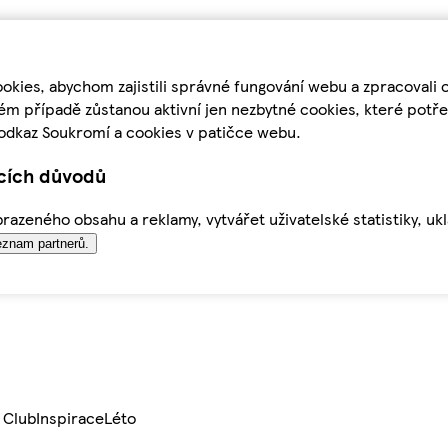
kies, abychom zajistili správné fungování webu a zpracovali 
ém případě zůstanou aktivní jen nezbytné cookies, které pot
odkaz Soukromí a cookies v patičce webu.
ících důvodů
azeného obsahu a reklamy, vytvářet uživatelské statistiky, uk
znam partnerů.
 Club
Inspirace
Léto