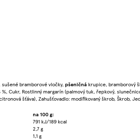
 sušené bramborové vločky,
pšeničná
krupice, bramborový škr
4 %, Cukr, Rostlinný margarín (palmový tuk, řepkový, slunečnic
citronová šťáva), Zahušťovadlo: modifikovaný škrob, Škrob, Jed
na 100 g:
791 kJ/189 kcal
2,7 g
1,1 g