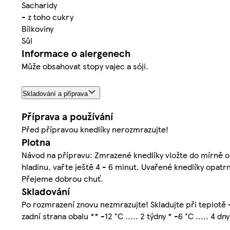
Sacharidy
- z toho cukry
Bílkoviny
Sůl
Informace o alergenech
Může obsahovat stopy vajec a sóji.
Skladování a příprava
Příprava a používání
Před přípravou knedlíky nerozmrazujte!
Plotna
Návod na přípravu: Zmrazené knedlíky vložte do mírně o
hladinu, vařte ještě 4 - 6 minut. Uvařené knedlíky opat
Přejeme dobrou chuť.
Skladování
Po rozmrazení znovu nezmrazujte! Skladujte při teplotě -1
zadní strana obalu ** -12 °C ..... 2 týdny * -6 °C ..... 4 dny 