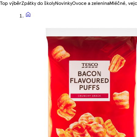
Top výběr
Zpátky do školy
Novinky
Ovoce a zelenina
Mléčné, vejc