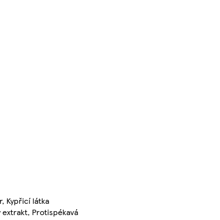
, Kypřicí látka
ý extrakt, Protispékavá