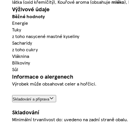
látka (oxid křemičitý), Kouřové aroma (obsahuje
mléko
),
Výživové údaje
Běžné hodnoty
Energie
Tuky
z toho nasycené mastné kyseliny
Sacharidy
z toho cukry
Vláknina
Bílkoviny
Sůl
Informace o alergenech
Výrobek může obsahovat celer a hořčici.
Skladování a příprava
Skladování
Minimální trvanlivost do: uvedeno na zadní straně obal