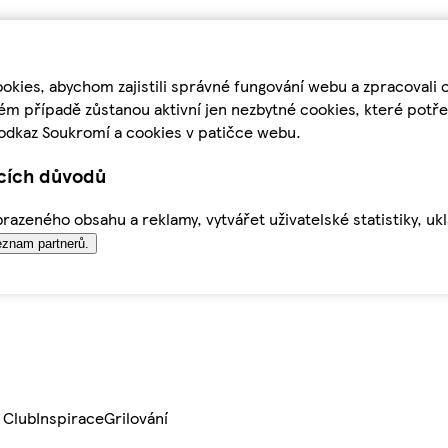
kies, abychom zajistili správné fungování webu a zpracovali 
ém případě zůstanou aktivní jen nezbytné cookies, které pot
odkaz Soukromí a cookies v patičce webu.
ících důvodů
azeného obsahu a reklamy, vytvářet uživatelské statistiky, uk
znam partnerů.
 Club
Inspirace
Grilování