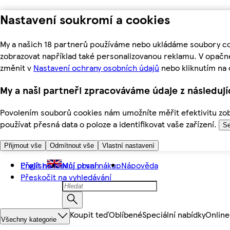
Nastavení soukromí a cookies
My a našich 18 partnerů používáme nebo ukládáme soubory coo
zobrazovat například také personalizovanou reklamu. V opačn
změnit v
Nastavení ochrany osobních údajů
nebo kliknutím na 
My a naši partneři zpracováváme údaje z následuj
Povolením souborů cookies nám umožníte měřit efektivitu zobr
používat přesná data o poloze a identifikovat vaše zařízení.
Se
Přijmout vše
Odmítnout vše
Vlastní nastavení
Přejít na hlavní obsah
English
Můj první nákup
Nápověda
Přeskočit na vyhledávání
Koupit teď
Oblíbené
Speciální nabídky
Online
Všechny kategorie