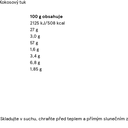
 Kokosový tuk
100 g obsahuje
2125 kJ/508 kcal
27 g
3,0 g
57 g
1,6 g
3,4 g
6,8 g
1,85 g
u. Skladujte v suchu, chraňte před teplem a přímým slunečním 