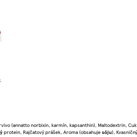
.
vivo (annatto norbixin, karmín, kapsanthin), Maltodextrin, Cukr
ý
protein, Rajčatový prášek, Aroma (obsahuje
sóju
), Kvasničn