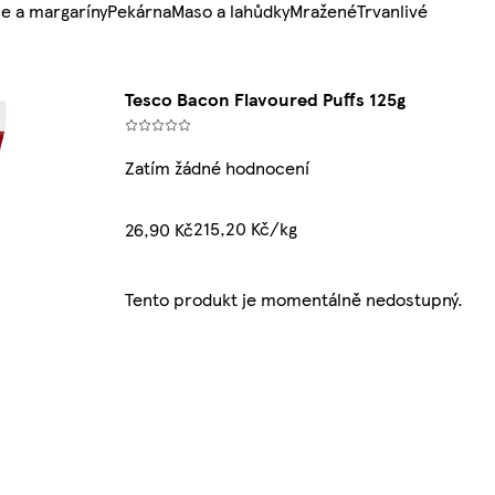
e a margaríny
Pekárna
Maso a lahůdky
Mražené
Trvanlivé
Tesco Bacon Flavoured Puffs 125g
Zatím žádné hodnocení
215,20 Kč/kg
26,90 Kč
Tento produkt je momentálně nedostupný.