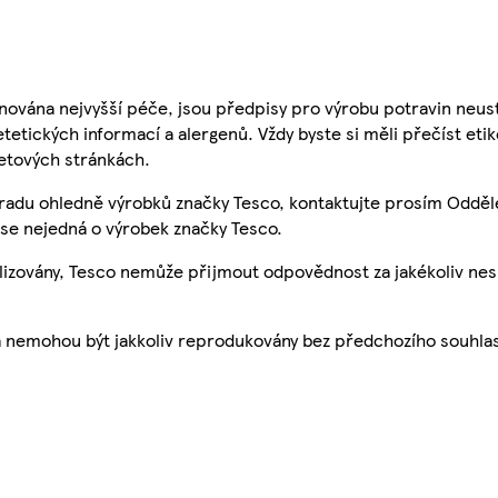
nována nejvyšší péče, jsou předpisy pro výrobu potravin neust
etetických informací a alergenů. Vždy byste si měli přečíst eti
etových stránkách.
 radu ohledně výrobků značky Tesco, kontaktujte prosím Odděl
se nejedná o výrobek značky Tesco.
ualizovány, Tesco nemůže přijmout odpovědnost za jakékoliv ne
a nemohou být jakkoliv reprodukovány bez předchozího souhla