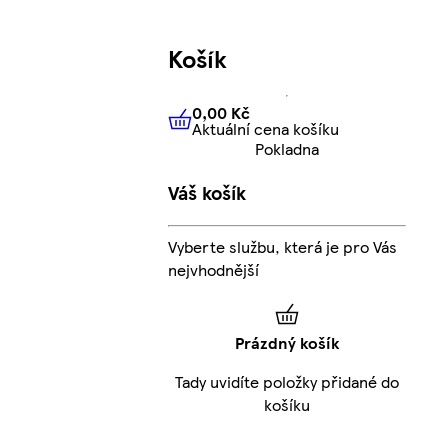
Košík
0,00 Kč
Aktuální cena košíku
0,00 Kč
Aktuální cena košíku
Pokladna
Váš košík
Vyberte službu, která je pro Vás
nejvhodnější
Prázdný košík
Tady uvidíte položky přidané do
košíku