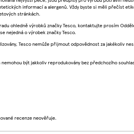
etetických informací a alergenů. Vždy byste si měli přečíst eti
etových stránkách.
 radu ohledně výrobků značky Tesco, kontaktujte prosím Odděl
se nejedná o výrobek značky Tesco.
ualizovány, Tesco nemůže přijmout odpovědnost za jakékoliv ne
a nemohou být jakkoliv reprodukovány bez předchozího souhla
ikované recenze neověřuje.