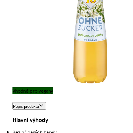
Vhodné pro vegany
Popis produktu
Hlavní výhody
Bez přidaných barviv