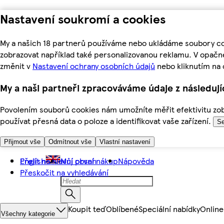
Nastavení soukromí a cookies
My a našich 18 partnerů používáme nebo ukládáme soubory coo
zobrazovat například také personalizovanou reklamu. V opačn
změnit v
Nastavení ochrany osobních údajů
nebo kliknutím na 
My a naši partneři zpracováváme údaje z následuj
Povolením souborů cookies nám umožníte měřit efektivitu zobr
používat přesná data o poloze a identifikovat vaše zařízení.
Se
Přijmout vše
Odmítnout vše
Vlastní nastavení
Přejít na hlavní obsah
English
Můj první nákup
Nápověda
Přeskočit na vyhledávání
Koupit teď
Oblíbené
Speciální nabídky
Online
Všechny kategorie