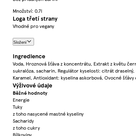
Množství: 0.7l
Loga třetí strany
Vhodné pro vegany
Složení
Ingredience
Voda, Hroznová šťáva z koncentrátu, Extrakt z květu čern
sukralóza, sacharin, Regulátor kyselosti: citrát draselný
Karamel, Antioxidant: kyselina askorbová, Ovocné šťávy 
Výživové údaje
Běžné hodnoty
Energie
Tuky
z toho nasycené mastné kyseliny
Sacharidy
z toho cukry
Bílkoviny