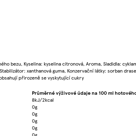
ého bezu, Kyselina: kyselina citronová, Aroma, Sladidla: cykla
, Stabilizátor: xanthanová guma, Konzervační látky: sorban dras
obsahují přirozeně se vyskytující cukry
Průměrné výživové údaje na 100 ml hotového 
8kJ/2kcal
0g
0g
0g
0g
0g