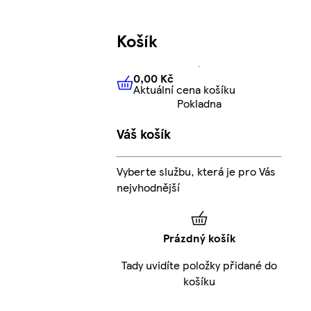
Košík
0,00 Kč
Aktuální cena košíku
0,00 Kč
Aktuální cena košíku
Pokladna
Váš košík
Vyberte službu, která je pro Vás
nejvhodnější
Prázdný košík
Tady uvidíte položky přidané do
košíku