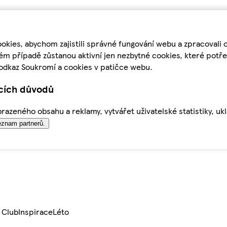
kies, abychom zajistili správné fungování webu a zpracovali 
ém případě zůstanou aktivní jen nezbytné cookies, které pot
odkaz Soukromí a cookies v patičce webu.
ících důvodů
azeného obsahu a reklamy, vytvářet uživatelské statistiky, uk
znam partnerů.
 Club
Inspirace
Léto