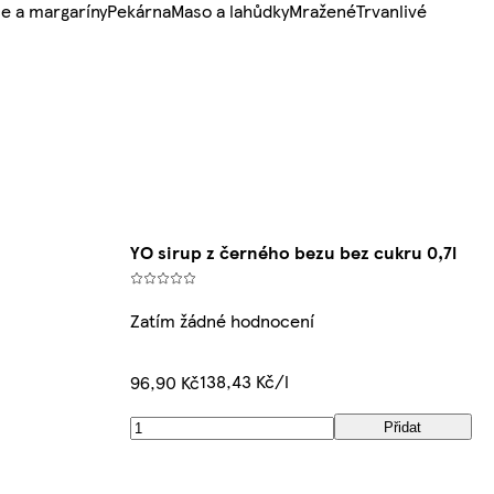
e a margaríny
Pekárna
Maso a lahůdky
Mražené
Trvanlivé
YO sirup z černého bezu bez cukru 0,7l
Zatím žádné hodnocení
138,43 Kč/l
96,90 Kč
Přidat