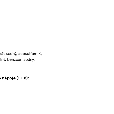
mát sodný, acesulfam K,
elný, benzoan sodný,
nápoje (1 + 8):