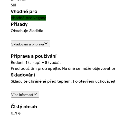
Sůl
Vhodné pro
Vhodné pro vegany
Přísady
Obsahuje Sladidla
Skladování a příprava
Příprava a používání
Ředění: 1 (sirup) + 8 (voda).
Před použitím protřepejte. Na dně se může objevovat při
Skladování
Skladujte chráněné před teplem. Po otevření uchovávejte 
Více informací
Čistý obsah
0.7l ℮