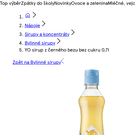
Top výběr
Zpátky do školy
Novinky
Ovoce a zelenina
Mléčné, vejc
Nápoje
Sirupy a koncentráty
Bylinné sirupy
YO sirup z černého bezu bez cukru 0,7l
Zpět na Bylinné sirupy