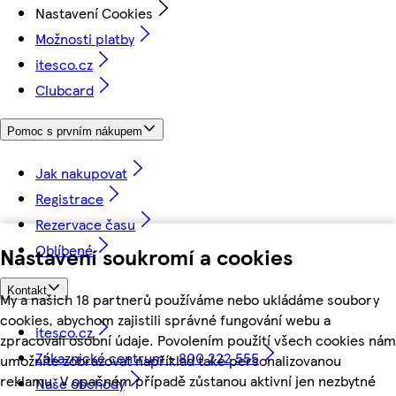
Nastavení Cookies
Možnosti platby
itesco.cz
Clubcard
Pomoc s prvním nákupem
Jak nakupovat
Registrace
Rezervace času
Oblíbené
Nastavení soukromí a cookies
Kontakt
My a našich 18 partnerů používáme nebo ukládáme soubory
cookies, abychom zajistili správné fungování webu a
itesco.cz
zpracovali osobní údaje. Povolením použití všech cookies nám
Zákaznické centrum - 800 222 555
umožníte zobrazovat například také personalizovanou
reklamu. V opačném případě zůstanou aktivní jen nezbytné
Naše obchody