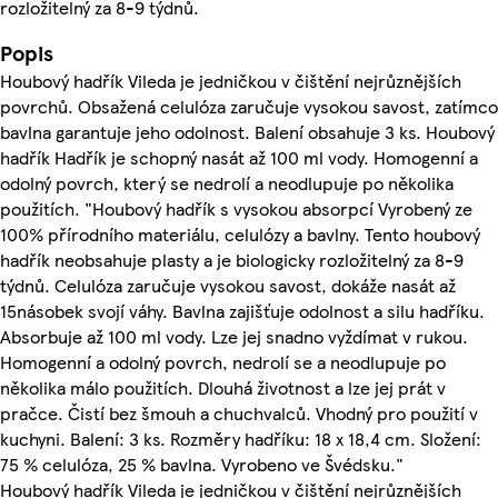
rozložitelný za 8-9 týdnů.
Popis
Houbový hadřík Vileda je jedničkou v čištění nejrůznějších
povrchů. Obsažená celulóza zaručuje vysokou savost, zatímco
bavlna garantuje jeho odolnost. Balení obsahuje 3 ks. Houbový
hadřík Hadřík je schopný nasát až 100 ml vody. Homogenní a
odolný povrch, který se nedrolí a neodlupuje po několika
použitích. "Houbový hadřík s vysokou absorpcí Vyrobený ze
100% přírodního materiálu, celulózy a bavlny. Tento houbový
hadřík neobsahuje plasty a je biologicky rozložitelný za 8-9
týdnů. Celulóza zaručuje vysokou savost, dokáže nasát až
15násobek svojí váhy. Bavlna zajišťuje odolnost a silu hadříku.
Absorbuje až 100 ml vody. Lze jej snadno vyždímat v rukou.
Homogenní a odolný povrch, nedrolí se a neodlupuje po
několika málo použitích. Dlouhá životnost a lze jej prát v
pračce. Čistí bez šmouh a chuchvalců. Vhodný pro použití v
kuchyni. Balení: 3 ks. Rozměry hadříku: 18 x 18,4 cm. Složení:
75 % celulóza, 25 % bavlna. Vyrobeno ve Švédsku."
Houbový hadřík Vileda je jedničkou v čištění nejrůznějších