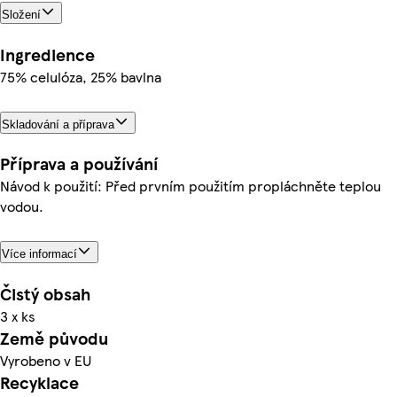
Složení
Ingredience
75% celulóza, 25% bavlna
Skladování a příprava
Příprava a používání
Návod k použití: Před prvním použitím propláchněte teplou
vodou.
Více informací
Čistý obsah
3 x ks
Země původu
Vyrobeno v EU
Recyklace