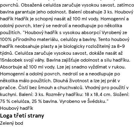
povrchů. Obsažená celulóza zaručuje vysokou savost, zatímco
bavlna garantuje jeho odolnost. Balení obsahuje 3 ks. Houbový
hadřík Hadřík je schopný nasát až 100 ml vody. Homogenní a
odolný povrch, který se nedrolí a neodlupuje po několika
použitích. "Houbový hadřík s vysokou absorpcí Vyrobený ze
100% přírodního materiálu, celulózy a bavlny. Tento houbový
hadřík neobsahuje plasty a je biologicky rozložitelný za 8-9
týdnů. Celulóza zaručuje vysokou savost, dokáže nasát až
15násobek svojí váhy. Bavlna zajišťuje odolnost a silu hadříku.
Absorbuje až 100 ml vody. Lze jej snadno vyždímat v rukou.
Homogenní a odolný povrch, nedrolí se a neodlupuje po
několika málo použitích. Dlouhá životnost a lze jej prát v
pračce. Čistí bez šmouh a chuchvalců. Vhodný pro použití v
kuchyni. Balení: 3 ks. Rozměry hadříku: 18 x 18,4 cm. Složení:
75 % celulóza, 25 % bavlna. Vyrobeno ve Švédsku."
Houbový hadřík
Loga třetí strany
Zelený bod