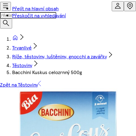
Přejít na hlavní obsah
Přeskočit na vyhledávání
Trvanlivé
Rýže, těstoviny, luštěniny, gnocchi a zavářky
Těstoviny
Bacchini Kuskus celozrnný 500g
Zpět na Těstoviny