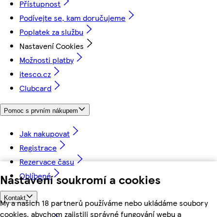
Přístupnost
Podívejte se, kam doručujeme
Poplatek za službu
Nastavení Cookies
Možnosti platby
itesco.cz
Clubcard
Pomoc s prvním nákupem
Jak nakupovat
Registrace
Rezervace času
Oblíbené
Nastavení soukromí a cookies
Kontakt
My a našich 18 partnerů používáme nebo ukládáme soubory
cookies, abychom zajistili správné fungování webu a