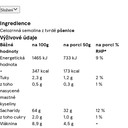
Složení
Ingredience
Celozrnná semolina z tvrdé
pšenice
Výživové údaje
Běžné
na 100g
na porci 50g
na porci %
hodnoty
RHP*
Energetická
1465 kJ
733 kJ
9 %
hodnota
-
347 kcal
173 kcal
Tuky
2,3 g
1,2 g
2 %
z toho
0,5 g
0,3 g
1 %
nasycené
mastné
kyseliny
Sacharidy
64 g
32 g
12 %
z toho cukry
2,0 g
1,0 g
1 %
Vláknina
8,9 g
4,5 g
-