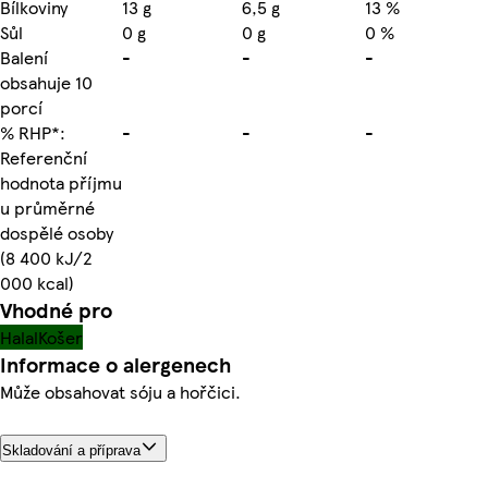
Bílkoviny
13 g
6,5 g
13 %
Sůl
0 g
0 g
0 %
Balení
-
-
-
obsahuje 10
porcí
% RHP*:
-
-
-
Referenční
hodnota příjmu
u průměrné
dospělé osoby
(8 400 kJ/2
000 kcal)
Vhodné pro
Halal
Košer
Informace o alergenech
Může obsahovat sóju a hořčici.
Skladování a příprava