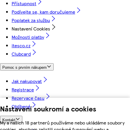
Přístupnost
Podívejte se, kam doručujeme
Poplatek za službu
Nastavení Cookies
Možnosti platby
itesco.cz
Clubcard
Pomoc s prvním nákupem
Jak nakupovat
Registrace
Rezervace času
Oblíbené
Nastavení soukromí a cookies
Kontakt
My a našich 18 partnerů používáme nebo ukládáme soubory
cookies, abychom zajistili správné fungování webu a