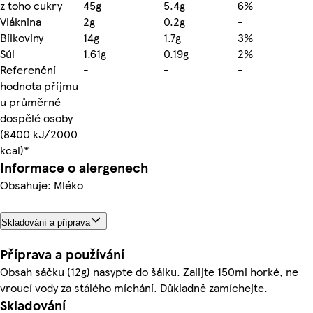
z toho cukry
45g
5.4g
6%
Vláknina
2g
0.2g
-
Bílkoviny
14g
1.7g
3%
Sůl
1.61g
0.19g
2%
Referenční
-
-
-
hodnota příjmu
u průměrné
dospělé osoby
(8400 kJ/2000
kcal)*
Informace o alergenech
Obsahuje: Mléko
Skladování a příprava
Příprava a používání
Obsah sáčku (12g) nasypte do šálku. Zalijte 150ml horké, ne
vroucí vody za stálého míchání. Důkladně zamíchejte.
Skladování