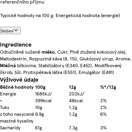
*
referenčního příjmu
Typické hodnoty na 100 g: Energetická hodnota {energie}
Složení
Ingredience
Odtučněné sušené
mléko
, Cukr, Plně ztužený kokosový olej,
Maltodextrin, Rozpustná káva (8, 1%), Glukózový sirup, Aroma,
Mléčná
bílkovina, Stabilizátory (E340, E452), Modifikovaný
škrob, Sůl, Protispékavá látka (E551), Emulgátor (E481)
Výživové údaje
Běžné hodnoty
100g
12g
%*/12g
Energie
1685kJ/
202kJ/
-
399kcal
48kcal
2%
Tuky
10g
1.2g
2%
z toho nasycené
9.9g
1.2g
6%
mastné kyseliny
Sacharidy
61g
7.3g
3%