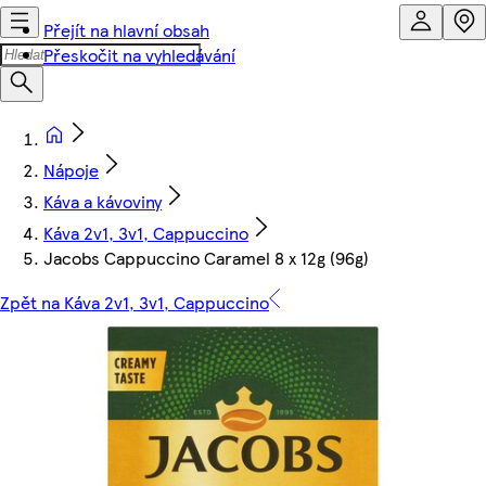
Přejít na hlavní obsah
Přeskočit na vyhledávání
Nápoje
Káva a kávoviny
Káva 2v1, 3v1, Cappuccino
Jacobs Cappuccino Caramel 8 x 12g (96g)
Zpět na Káva 2v1, 3v1, Cappuccino