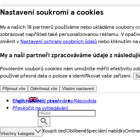
Nastavení soukromí a cookies
My a našich 18 partnerů používáme nebo ukládáme soubory coo
zobrazovat například také personalizovanou reklamu. V opačn
změnit v
Nastavení ochrany osobních údajů
nebo kliknutím na 
My a naši partneři zpracováváme údaje z následuj
Povolením souborů cookies nám umožníte měřit efektivitu zobr
používat přesná data o poloze a identifikovat vaše zařízení.
Se
Přijmout vše
Odmítnout vše
Vlastní nastavení
Přejít na hlavní obsah
English
Můj první nákup
Nápověda
Přeskočit na vyhledávání
Koupit teď
Oblíbené
Speciální nabídky
Online
Všechny kategorie