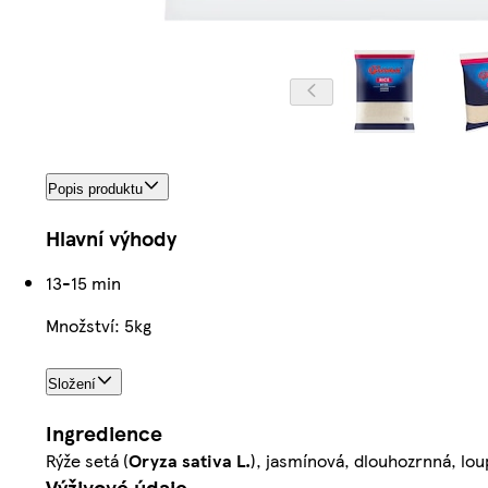
Popis produktu
Hlavní výhody
13-15 min
Množství: 5kg
Složení
Ingredience
Rýže setá (
Oryza sativa L.
), jasmínová, dlouhozrnná, lo
Výživové údaje