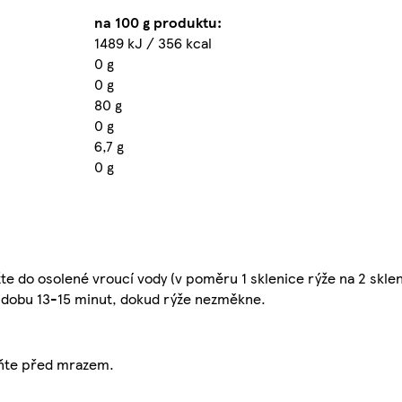
na 100 g produktu:
1489 kJ / 356 kcal
0 g
0 g
80 g
0 g
6,7 g
0 g
te do osolené vroucí vody (v poměru 1 sklenice rýže na 2 sklen
o dobu 13-15 minut, dokud rýže nezměkne.
aňte před mrazem.