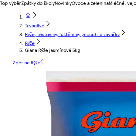
Top výběr
Zpátky do školy
Novinky
Ovoce a zelenina
Mléčné, vejc
Trvanlivé
Rýže, těstoviny, luštěniny, gnocchi a zavářky
Rýže
Giana Rýže jasmínová 5kg
Zpět na Rýže