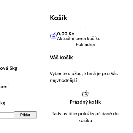
Košík
0,00 Kč
Aktuální cena košíku
0,00 Kč
Aktuální cena košíku
Pokladna
Váš košík
nová 5kg
Vyberte službu, která je pro Vás
nejvhodnější
cení
Prázdný košík
/kg
Tady uvidíte položky přidané do
Přidat
košíku