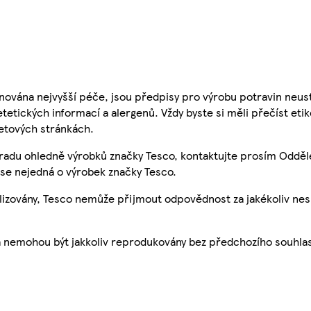
nována nejvyšší péče, jsou předpisy pro výrobu potravin neust
etetických informací a alergenů. Vždy byste si měli přečíst eti
etových stránkách.
 radu ohledně výrobků značky Tesco, kontaktujte prosím Odděl
se nejedná o výrobek značky Tesco.
ualizovány, Tesco nemůže přijmout odpovědnost za jakékoliv ne
a nemohou být jakkoliv reprodukovány bez předchozího souhla