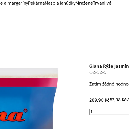
e a margaríny
Pekárna
Maso a lahůdky
Mražené
Trvanlivé
Giana Rýže jasmí
Zatím žádné hodno
57,98 Kč
289,90 Kč