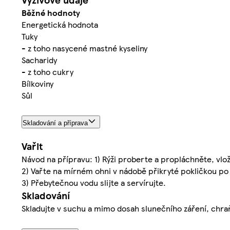
Běžné hodnoty
Energetická hodnota
Tuky
- z toho nasycené mastné kyseliny
Sacharidy
- z toho cukry
Bílkoviny
Sůl
Skladování a příprava
Vařit
Návod na přípravu: 1) Rýži proberte a propláchněte, vlož
2) Vařte na mírném ohni v nádobě přikryté pokličkou p
3) Přebytečnou vodu slijte a servírujte.
Skladování
Skladujte v suchu a mimo dosah slunečního záření, chr