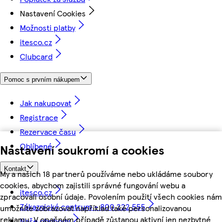
Nastavení Cookies
Možnosti platby
itesco.cz
Clubcard
Pomoc s prvním nákupem
Jak nakupovat
Registrace
Rezervace času
Oblíbené
Nastavení soukromí a cookies
Kontakt
My a našich 18 partnerů používáme nebo ukládáme soubory
cookies, abychom zajistili správné fungování webu a
itesco.cz
zpracovali osobní údaje. Povolením použití všech cookies nám
Zákaznické centrum - 800 222 555
umožníte zobrazovat například také personalizovanou
reklamu. V opačném případě zůstanou aktivní jen nezbytné
Naše obchody