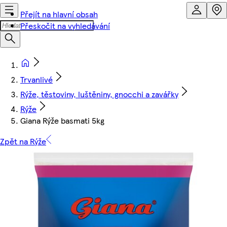
Přejít na hlavní obsah
Přeskočit na vyhledávání
Trvanlivé
Rýže, těstoviny, luštěniny, gnocchi a zavářky
Rýže
Giana Rýže basmati 5kg
Zpět na Rýže