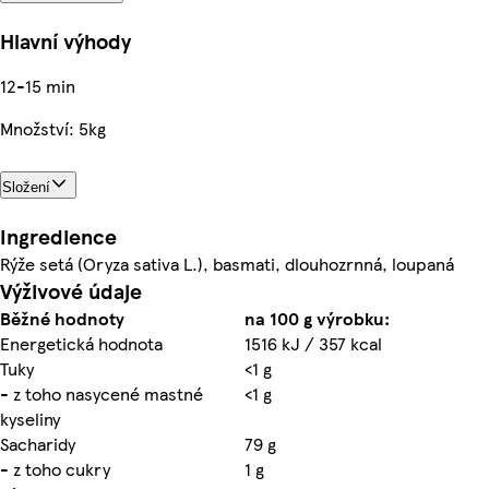
Hlavní výhody
12-15 min
Množství: 5kg
Složení
Ingredience
Rýže setá (Oryza sativa L.), basmati, dlouhozrnná, loupaná
Výživové údaje
Běžné hodnoty
na 100 g výrobku:
Energetická hodnota
1516 kJ / 357 kcal
Tuky
<1 g
- z toho nasycené mastné
<1 g
kyseliny
Sacharidy
79 g
- z toho cukry
1 g