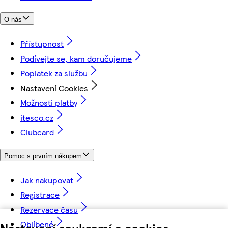
O nás
Přístupnost
Podívejte se, kam doručujeme
Poplatek za službu
Nastavení Cookies
Možnosti platby
itesco.cz
Clubcard
Pomoc s prvním nákupem
Jak nakupovat
Registrace
Rezervace času
Oblíbené
Nastavení soukromí a cookies