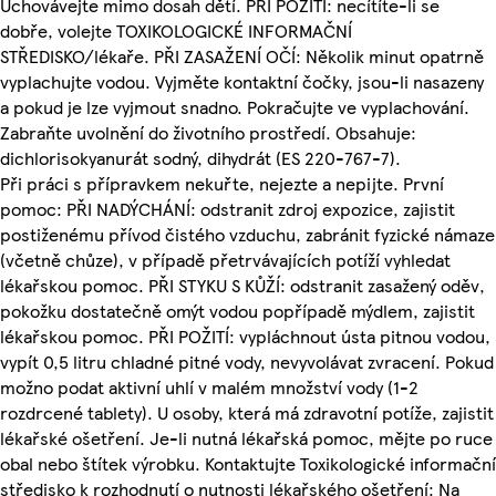
Uchovávejte mimo dosah dětí. PŘI POŽITÍ: necítíte-li se
dobře, volejte TOXIKOLOGICKÉ INFORMAČNÍ
STŘEDISKO/lékaře. PŘI ZASAŽENÍ OČÍ: Několik minut opatrně
vyplachujte vodou. Vyjměte kontaktní čočky, jsou-li nasazeny
a pokud je lze vyjmout snadno. Pokračujte ve vyplachování.
Zabraňte uvolnění do životního prostředí. Obsahuje:
dichlorisokyanurát sodný, dihydrát (ES 220-767-7).
Při práci s přípravkem nekuřte, nejezte a nepijte. První
pomoc: PŘI NADÝCHÁNÍ: odstranit zdroj expozice, zajistit
postiženému přívod čistého vzduchu, zabránit fyzické námaze
(včetně chůze), v případě přetrvávajících potíží vyhledat
lékařskou pomoc. PŘI STYKU S KŮŽÍ: odstranit zasažený oděv,
pokožku dostatečně omýt vodou popřípadě mýdlem, zajistit
lékařskou pomoc. PŘI POŽITÍ: vypláchnout ústa pitnou vodou,
vypít 0,5 litru chladné pitné vody, nevyvolávat zvracení. Pokud
možno podat aktivní uhlí v malém množství vody (1-2
rozdrcené tablety). U osoby, která má zdravotní potíže, zajistit
lékařské ošetření. Je-li nutná lékařská pomoc, mějte po ruce
obal nebo štítek výrobku. Kontaktujte Toxikologické informační
středisko k rozhodnutí o nutnosti lékařského ošetření: Na