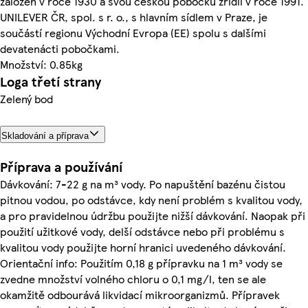
založen v roce 1930 a svou českou pobočku zřídil v roce 1991.
UNILEVER ČR, spol. s r. o., s hlavním sídlem v Praze, je
součástí regionu Východní Evropa (EE) spolu s dalšími
devatenácti pobočkami.
Množství: 0.85kg
Loga třetí strany
Zelený bod
Skladování a příprava
Příprava a používání
Dávkování: 7-22 g na m³ vody. Po napuštění bazénu čistou
pitnou vodou, po odstávce, kdy není problém s kvalitou vody,
a pro pravidelnou údržbu použijte nižší dávkování. Naopak při
použití užitkové vody, delší odstávce nebo při problému s
kvalitou vody použijte horní hranici uvedeného dávkování.
Orientační info: Použitím 0,18 g přípravku na 1 m³ vody se
zvedne množství volného chloru o 0,1 mg/l, ten se ale
okamžitě odbourává likvidací mikroorganizmů. Přípravek