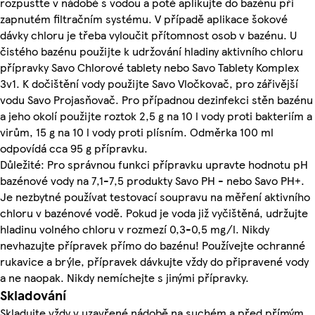
rozpusťte v nádobě s vodou a poté aplikujte do bazénu při
zapnutém filtračním systému. V případě aplikace šokové
dávky chloru je třeba vyloučit přítomnost osob v bazénu. U
čistého bazénu použijte k udržování hladiny aktivního chloru
přípravky Savo Chlorové tablety nebo Savo Tablety Komplex
3v1. K dočištění vody použijte Savo Vločkovač, pro zářivější
vodu Savo Projasňovač. Pro případnou dezinfekci stěn bazénu
a jeho okolí použijte roztok 2,5 g na 10 l vody proti bakteriím a
virům, 15 g na 10 l vody proti plísním. Odměrka 100 ml
odpovídá cca 95 g přípravku.
Důležité: Pro správnou funkci přípravku upravte hodnotu pH
bazénové vody na 7,1-7,5 produkty Savo PH - nebo Savo PH+.
Je nezbytné používat testovací soupravu na měření aktivního
chloru v bazénové vodě. Pokud je voda již vyčištěná, udržujte
hladinu volného chloru v rozmezí 0,3-0,5 mg/l. Nikdy
nevhazujte přípravek přímo do bazénu! Používejte ochranné
rukavice a brýle, přípravek dávkujte vždy do připravené vody
a ne naopak. Nikdy nemíchejte s jinými přípravky.
Skladování
Skladujte vždy v uzavřené nádobě na suchém a před přímým