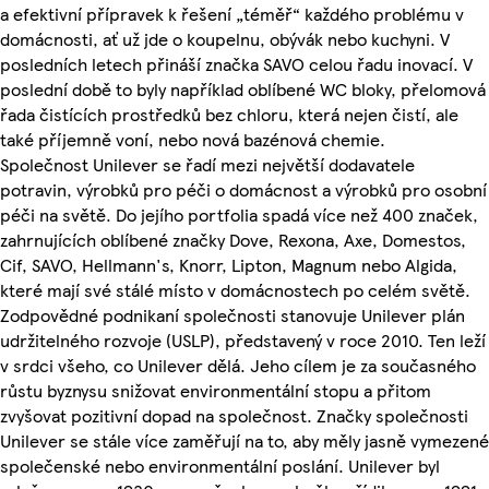
a efektivní přípravek k řešení „téměř“ každého problému v
domácnosti, ať už jde o koupelnu, obývák nebo kuchyni. V
posledních letech přináší značka SAVO celou řadu inovací. V
poslední době to byly například oblíbené WC bloky, přelomová
řada čistících prostředků bez chloru, která nejen čistí, ale
také příjemně voní, nebo nová bazénová chemie.
Společnost Unilever se řadí mezi největší dodavatele
potravin, výrobků pro péči o domácnost a výrobků pro osobní
péči na světě. Do jejího portfolia spadá více než 400 značek,
zahrnujících oblíbené značky Dove, Rexona, Axe, Domestos,
Cif, SAVO, Hellmann's, Knorr, Lipton, Magnum nebo Algida,
které mají své stálé místo v domácnostech po celém světě.
Zodpovědné podnikaní společnosti stanovuje Unilever plán
udržitelného rozvoje (USLP), představený v roce 2010. Ten leží
v srdci všeho, co Unilever dělá. Jeho cílem je za současného
růstu byznysu snižovat environmentální stopu a přitom
zvyšovat pozitivní dopad na společnost. Značky společnosti
Unilever se stále více zaměřují na to, aby měly jasně vymezené
společenské nebo environmentální poslání. Unilever byl