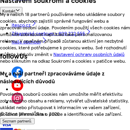
Kontakt
My a našich 18 partnerů používáme nebo ukládáme soubory
cookies, abychom zajistili správné fungování webu a
itesco.cz
zpracovali osobní údaje. Povolením použití všech cookies nám
Zákaznické centrum - 800 222 555
umožníte zobrazovat například také personalizovanou
reklamu. V opačném případě zůstanou aktivní jen nezbytné
Naše obchody
cookies, které potřebujeme k provozu webu. Své rozhodnutí
můžete kdykoliv změnit v
Nastavení ochrany osobních údajů
followUs
nebo kliknutím na odkaz Soukromí a cookies v patičce webu.
My a naši partneři zpracováváme údaje z
následujících důvodů
Povolením souborů cookies nám umožníte měřit efektivitu
zobrazeného obsahu a reklamy, vytvářet uživatelské statistiky,
ukládat nebo přistupovat k informacím ve vašem zařízení,
©
Tesco Stores ČR a.s. 2026
používat přesná data o poloze a identifikovat vaše zařízení.
Seznam partnerů.