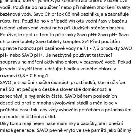
granulátu, který rychle zvýší koncentraci chloru v bazénové
vodě. Použijte po napuštění nebo při náhlém zhoršení kvality
bazénové vody. Savo Chloršok účinně dezinfikuje a zabraňuje
růstu řas. Použijte ho v případě výskytu vodní řasy v bazénu
(zeleně zabarvená voda) nebo při kluzkých stěnách bazénu.
Používejte spolu s těmito přípravky Savo pH+ Savo pH- Savo
chlorové tablety Savo tablety komplex 3v1 Před použitím
upravte hodnotu pH bazénové vody na 7,1 - 7,5 produkty SAVO
pH- nebo SAVO pH+. Je nezbytné používat testovací
soupravu na měření aktivního chloru v bazénové vodě. Pokud
je voda již vyčištěná, udržujte hladinu volného chloru v
rozmezí 0,3 - 0,5 mg/l.
SAVO je tradiční značka čistících prostředků, která už více
než 50 let pečuje o české a slovenské domácnosti a
zanechává je hygienicky čisté. SAVO během posledních
desetiletí prošlo mnoha vývojovými stádii a měnilo se v
průběhu času tak, aby vždy vyhovělo potřebám a požadavkům
na moderní čištění a úklid.
Díky tomu mají nejen naše maminky a babičky, ale i dnešní
mladá generace, SAVO pevně vryto ve své paměti jako účinný