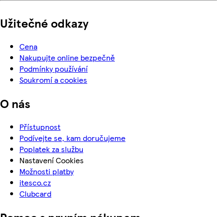
Užitečné odkazy
Cena
Nakupujte online bezpečně
Podmínky používání
Soukromí a cookies
O nás
Přístupnost
Podívejte se, kam doručujeme
Poplatek za službu
Nastavení Cookies
Možnosti platby
itesco.cz
Clubcard
Pomoc s prvním nákupem