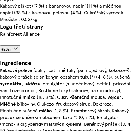
Kakaový piškot (17 %) s banánovou náplní (11 %) a mléčnou
náplní (38 %) s kakaovou polevou (4 %). Cukrářský výrobek.
Množství: 0.027kg
Loga třetí strany
Rainforest Alliance
Složení
Ingredience
Kakaová poleva (cukr, rostlinné tuky (palmojádrový, kokosový),
kakaový prášek se sníženým obsahem tuku(*) (4, 8 %), sušená
syrovátka
,
laktóza
, emulgátor (slunečnicový lecitin), přírodní
vanilkové aroma), Rostlinné tuky (palmový, palmojádrový),
Plnotučné
mléko
(18, 3 %), Cukr,
Pšeničná
mouka,
Vejce
*,
Mléčné
bílkoviny, Glukózo-fruktózový sirup, Dextróza,
Plnotučné sušené
mléko
(1, 8 %), Bramborový škrob, Kakaový
prášek se sníženým obsahem tuku(*) (0, 7 %), Emulgátor
(mono- a diglyceridy mastných kyselin), Banánový prášek (0, 4
%) (maltodextrin, sušeny banán z koncentrátu banánového