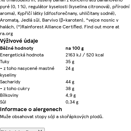
pyré (0, 1 %), regulátor kyselosti (kyselina citronová), přírodní
aroma), Kypřičí látky (difosforečnany, uhličitany sodné),
Aromatą, Jedlá sůl, Barvivo (β-karoten), *vejce nosnic v
halách, (*)Rainforest Alliance Certified. Find out more at
ra.org
Výživové údaje
Běžné hodnoty
na 100 g
Energetická hodnota
2163 kJ / 520 kcal
Tuky
35 g
- z toho nasycené mastné
24 g
kyseliny
Sacharidy
44 g
- z toho cukry
38 g
Bílkoviny
4,9 g
Sůl
0,34 g
Informace o alergenech
Muže obsahovat stopy sóji a skořápkových plodů.