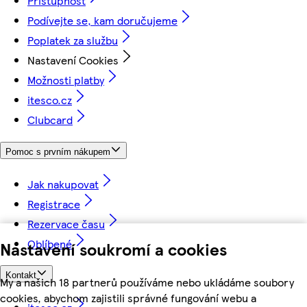
Přístupnost
Podívejte se, kam doručujeme
Poplatek za službu
Nastavení Cookies
Možnosti platby
itesco.cz
Clubcard
Pomoc s prvním nákupem
Jak nakupovat
Registrace
Rezervace času
Oblíbené
Nastavení soukromí a cookies
Kontakt
My a našich 18 partnerů používáme nebo ukládáme soubory
cookies, abychom zajistili správné fungování webu a