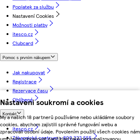
Poplatek za službu
Nastavení Cookies
Možnosti platby
itesco.cz
Clubcard
Pomoc s prvním nákupem
Jak nakupovat
Registrace
Rezervace času
Oblíbené
Nastavení soukromí a cookies
Kontakt
My a našich 18 partnerů používáme nebo ukládáme soubory
cookies, abychom zajistili správné fungování webu a
itesco.cz
zpracovali osobní údaje. Povolením použití všech cookies nám
Zákaznické centrum - 800 222 555
umožníte zobrazovat například také personalizovanou