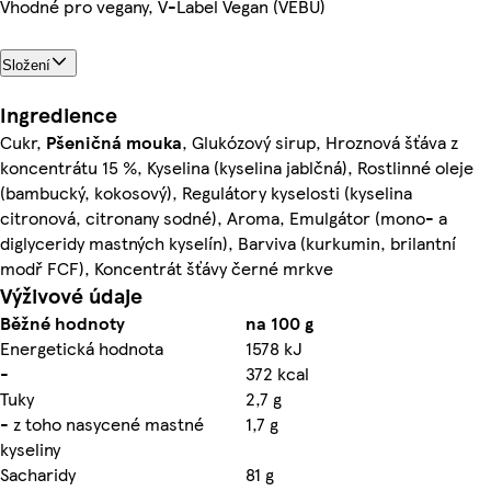
Vhodné pro vegany, V-Label Vegan (VEBU)
Složení
Ingredience
Cukr,
Pšeničná
mouka
, Glukózový sirup, Hroznová šťáva z
koncentrátu 15 %, Kyselina (kyselina jablčná), Rostlinné oleje
(bambucký, kokosový), Regulátory kyselosti (kyselina
citronová, citronany sodné), Aroma, Emulgátor (mono- a
diglyceridy mastných kyselín), Barviva (kurkumin, brilantní
modř FCF), Koncentrát šťávy černé mrkve
Výživové údaje
Běžné hodnoty
na 100 g
Energetická hodnota
1578 kJ
-
372 kcal
Tuky
2,7 g
- z toho nasycené mastné
1,7 g
kyseliny
Sacharidy
81 g