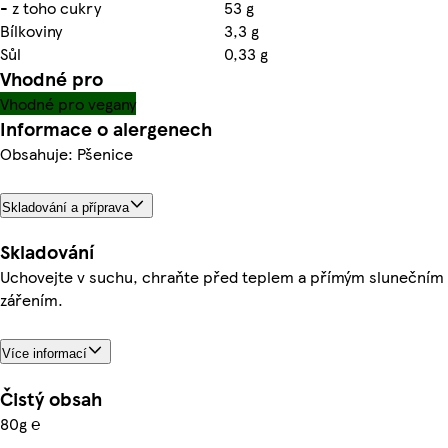
- z toho cukry
53 g
Bílkoviny
3,3 g
Sůl
0,33 g
Vhodné pro
Vhodné pro vegany
Informace o alergenech
Obsahuje: Pšenice
Skladování a příprava
Skladování
Uchovejte v suchu, chraňte před teplem a přímým slunečním
zářením.
Více informací
Čistý obsah
80g ℮