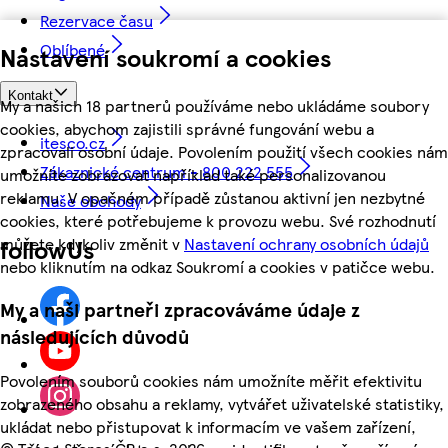
Rezervace času
Oblíbené
Nastavení soukromí a cookies
Kontakt
My a našich 18 partnerů používáme nebo ukládáme soubory
cookies, abychom zajistili správné fungování webu a
itesco.cz
zpracovali osobní údaje. Povolením použití všech cookies nám
Zákaznické centrum - 800 222 555
umožníte zobrazovat například také personalizovanou
reklamu. V opačném případě zůstanou aktivní jen nezbytné
Naše obchody
cookies, které potřebujeme k provozu webu. Své rozhodnutí
můžete kdykoliv změnit v
Nastavení ochrany osobních údajů
followUs
nebo kliknutím na odkaz Soukromí a cookies v patičce webu.
My a naši partneři zpracováváme údaje z
následujících důvodů
Povolením souborů cookies nám umožníte měřit efektivitu
zobrazeného obsahu a reklamy, vytvářet uživatelské statistiky,
ukládat nebo přistupovat k informacím ve vašem zařízení,