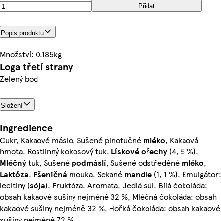
Přidat
Popis produktu
Množství: 0.185kg
Loga třetí strany
Zelený bod
Složení
Ingredience
Cukr, Kakaové máslo, Sušené plnotučné
mléko
, Kakaová
hmota, Rostlinný kokosový tuk,
Lískové ořechy
(4, 5 %),
Mléčný
tuk, Sušené
podmáslí
, Sušené odstředěné
mléko
,
Laktóza
,
Pšeničná
mouka, Sekané
mandle
(1, 1 %), Emulgátor:
lecitiny (
sója
), Fruktóza, Aromata, Jedlá sůl, Bílá čokoláda:
obsah kakaové sušiny nejméně 32 %, Mléčná čokoláda: obsah
kakaové sušiny nejméně 32 %, Hořká čokoláda: obsah kakaové
sušiny nejméně 72 %