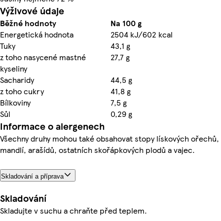
Výživové údaje
Běžné hodnoty
Na 100 g
Energetická hodnota
2504 kJ/602 kcal
Tuky
43,1 g
z toho nasycené mastné
27,7 g
kyseliny
Sacharidy
44,5 g
z toho cukry
41,8 g
Bílkoviny
7,5 g
Sůl
0,29 g
Informace o alergenech
Všechny druhy mohou také obsahovat stopy lískových ořechů,
mandlí, arašídů, ostatních skořápkových plodů a vajec.
Skladování a příprava
Skladování
Skladujte v suchu a chraňte před teplem.