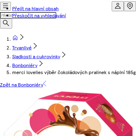
Přejít na hlavní obsah
Přeskočit na vyhledávání
Trvanlivé
Sladkosti a cukrovinky
Bonboniéry
merci lovelies výběr čokoládových pralinek s náplní 185g
Zpět na Bonboniéry