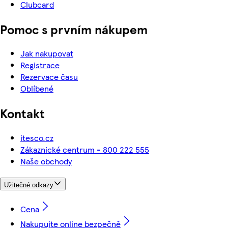
Clubcard
Pomoc s prvním nákupem
Jak nakupovat
Registrace
Rezervace času
Oblíbené
Kontakt
itesco.cz
Zákaznické centrum - 800 222 555
Naše obchody
Užitečné odkazy
Cena
Nakupujte online bezpečně