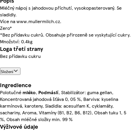
Popis
Mléčný nápoj s jahodovou příchutí, vysokopasterovaný. Se
sladidly.
Více na www.mullermilch.cz.
Zero*
*Bez přídavku cukrů. Obsahuje přirozeně se vyskytující cukry.
Množství: 0.4kg
Loga třetí strany
Bez přídavku cukru
Složení
Ingredience
Polotučné
mléko
,
Podmáslí
, Stabilizátor: guma gellan,
Koncentrovaná jahodová šťáva 0, 05 %, Barviva: kyselina
karmínová, karoteny, Sladidla: acesulfam K, cyklamáty,
sachariny, Aroma, Vitamíny (B1, B2, B6, B12), Obsah tuku 1, 5
%, Obsah mléčné složky min. 99 %
Výživové údaje