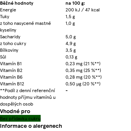
Běžné hodnoty
na 100 g:
Energie
200 kJ / 47 kcal
Tuky
1,5 g
z toho nasycené mastné
1,0 g
kyseliny
Sacharidy
5,0 g
z toho cukry
4,9 g
Bílkoviny
3,5 g
Sůl
0,13 g
Vitamín B1
0,23 mg (21 %**)
Vitamín B2
0,35 mg (25 %**)
Vitamín B6
0,28 mg (20 %**)
Vitamín B12
0,50 µg (20 %**)
**Podíl z denní referenční
-
hodnoty příjmu vitamínů u
dospělých osob
Vhodné pro
Bez přídavku cukru
Informace o alergenech