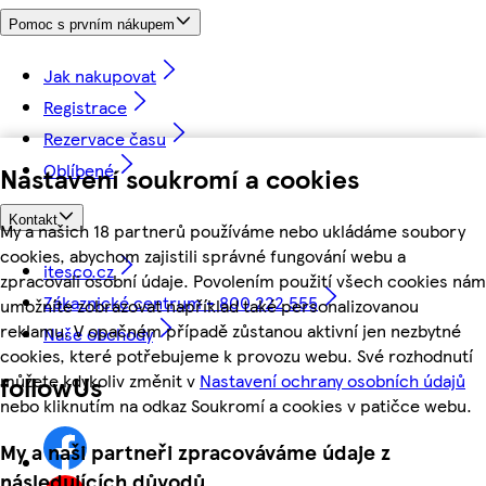
Pomoc s prvním nákupem
Jak nakupovat
Registrace
Rezervace času
Oblíbené
Nastavení soukromí a cookies
Kontakt
My a našich 18 partnerů používáme nebo ukládáme soubory
cookies, abychom zajistili správné fungování webu a
itesco.cz
zpracovali osobní údaje. Povolením použití všech cookies nám
Zákaznické centrum - 800 222 555
umožníte zobrazovat například také personalizovanou
reklamu. V opačném případě zůstanou aktivní jen nezbytné
Naše obchody
cookies, které potřebujeme k provozu webu. Své rozhodnutí
můžete kdykoliv změnit v
Nastavení ochrany osobních údajů
followUs
nebo kliknutím na odkaz Soukromí a cookies v patičce webu.
My a naši partneři zpracováváme údaje z
následujících důvodů