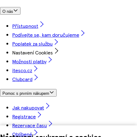
O nás
Přístupnost
Podívejte se, kam doručujeme
Poplatek za službu
Nastavení Cookies
Možnosti platby
itesco.cz
Clubcard
Pomoc s prvním nákupem
Jak nakupovat
Registrace
Rezervace času
Oblíbené
Nastavení soukromí a cookies