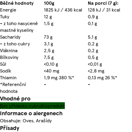
Běžné hodnoty
100g
Na porci (7 g):
Energie
1825 kJ / 436 kcal
128 kJ / 31 kcal
Tuky
12 g
0,9 g
- z toho nasycené
1,5 g
0,1 g
mastné kyseliny
Sacharidy
73 g
5,1 g
- z toho cukry
3,1 g
0,2 g
Vláknina
2,5 g
0,2 g
Bílkoviny
7,5 g
0,5 g
Sůl
<0,10 g
<0,01 g
Sodík
<40 mg
<2,8 mg
Thiamin
1,9 mg 380 %*
0,13 mg 26 %*
*Referenční
-
-
hodnota
Vhodné pro
Bez přídavku cukru
Bioprodukt
Informace o alergenech
Obsahuje: Oves, Arašídy
Přísady