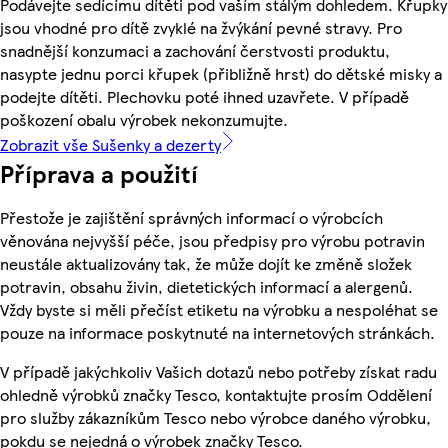
Podávejte sedícímu dítěti pod vaším stálým dohledem. Křupky
jsou vhodné pro dítě zvyklé na žvýkání pevné stravy. Pro
snadnější konzumaci a zachování čerstvosti produktu,
nasypte jednu porci křupek (přibližně hrst) do dětské misky a
podejte dítěti. Plechovku poté ihned uzavřete. V případě
poškození obalu výrobek nekonzumujte.
Zobrazit vše Sušenky a dezerty
Příprava a použití
Přestože je zajištění správných informací o výrobcích
věnována nejvyšší péče, jsou předpisy pro výrobu potravin
neustále aktualizovány tak, že může dojít ke změně složek
potravin, obsahu živin, dietetických informací a alergenů.
Vždy byste si měli přečíst etiketu na výrobku a nespoléhat se
pouze na informace poskytnuté na internetových stránkách.
V případě jakýchkoliv Vašich dotazů nebo potřeby získat radu
ohledně výrobků značky Tesco, kontaktujte prosím Oddělení
pro služby zákazníkům Tesco nebo výrobce daného výrobku,
pokdu se nejedná o výrobek značky Tesco.