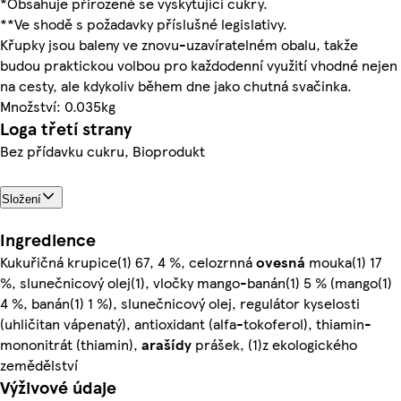
*Obsahuje přirozeně se vyskytující cukry.
**Ve shodě s požadavky příslušné legislativy.
Křupky jsou baleny ve znovu-uzavíratelném obalu, takže
budou praktickou volbou pro každodenní využití vhodné nejen
na cesty, ale kdykoliv během dne jako chutná svačinka.
Množství: 0.035kg
Loga třetí strany
Bez přídavku cukru, Bioprodukt
Složení
Ingredience
Kukuřičná krupice(1) 67, 4 %, celozrnná
ovesná
mouka(1) 17
%, slunečnicový olej(1), vločky mango-banán(1) 5 % (mango(1)
4 %, banán(1) 1 %), slunečnicový olej, regulátor kyselosti
(uhličitan vápenatý), antioxidant (alfa-tokoferol), thiamin-
mononitrát (thiamin),
arašídy
prášek, (1)z ekologického
zemědělství
Výživové údaje