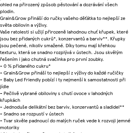
ohled na přirozený způsob pěstování a dozrávání všech
plodin.
Grain&Grow přináší do ručky vašeho děťátka to nejlepší ze
světa obilovin a výživy.
Vaše ratolesti si užijí přirozeně lahodnou chuť křupek, které
jsou bez přidaných cukrů*, konzervantů a barviv**. Křupky
jsou pečené, nikoliv smažené. Díky tomu mají křehkou
texturu, která se snadno rozplývá v ústech. Jsou skvělým
řešením i jako chutná svačinka pro první zoubky.
- 0 % přidaného cukru*
- Grain&Grow přináší to nejlepší z výživy do každé ručičky
- Baby Led Friendly pobízí i ty nejmenší k samostatnosti při
jídle
- Pečlivě vybrané obiloviny s chutí ovoce v lahodných
křupkách
- Jednoduše delikátní bez barviv, konzervantů a sladidel**
- Snadno se rozpustí v ústech
- Tvar skvěle padnoucí do malých ruček vede k rozvoji jemné
motoriky