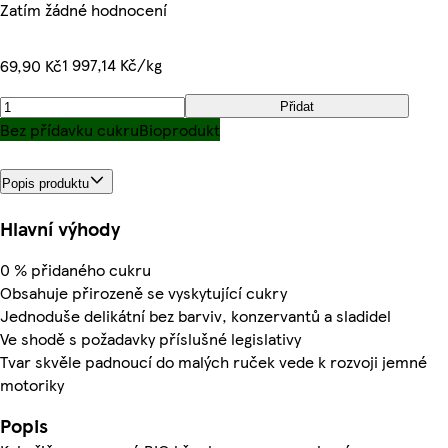
Zatím žádné hodnocení
1 997,14 Kč/kg
69,90 Kč
Přidat
Bez přídavku cukru
Bioprodukt
Popis produktu
Hlavní výhody
0 % přidaného cukru
Obsahuje přirozeně se vyskytující cukry
Jednoduše delikátní bez barviv, konzervantů a sladidel
Ve shodě s požadavky příslušné legislativy
Tvar skvěle padnoucí do malých ruček vede k rozvoji jemné
motoriky
Popis