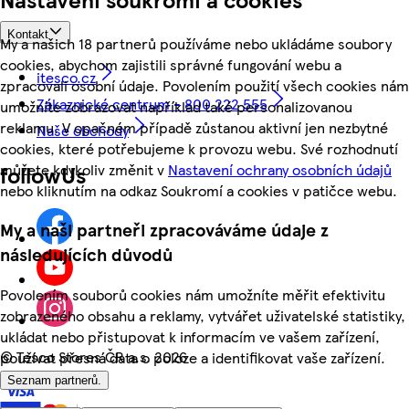
Kontakt
My a našich 18 partnerů používáme nebo ukládáme soubory
cookies, abychom zajistili správné fungování webu a
itesco.cz
zpracovali osobní údaje. Povolením použití všech cookies nám
Zákaznické centrum - 800 222 555
umožníte zobrazovat například také personalizovanou
reklamu. V opačném případě zůstanou aktivní jen nezbytné
Naše obchody
cookies, které potřebujeme k provozu webu. Své rozhodnutí
můžete kdykoliv změnit v
Nastavení ochrany osobních údajů
followUs
nebo kliknutím na odkaz Soukromí a cookies v patičce webu.
My a naši partneři zpracováváme údaje z
následujících důvodů
Povolením souborů cookies nám umožníte měřit efektivitu
zobrazeného obsahu a reklamy, vytvářet uživatelské statistiky,
ukládat nebo přistupovat k informacím ve vašem zařízení,
©
Tesco Stores ČR a.s. 2026
používat přesná data o poloze a identifikovat vaše zařízení.
Seznam partnerů.