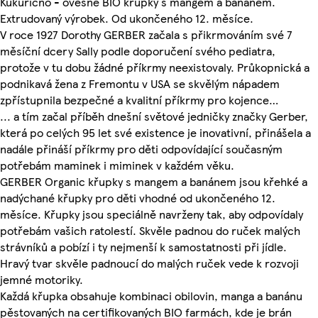
Kukuřično - ovesné BIO křupky s mangem a banánem.
Extrudovaný výrobek. Od ukončeného 12. měsíce.
V roce 1927 Dorothy GERBER začala s přikrmováním své 7
měsíční dcery Sally podle doporučení svého pediatra,
protože v tu dobu žádné příkrmy neexistovaly. Průkopnická a
podnikavá žena z Fremontu v USA se skvělým nápadem
zpřístupnila bezpečné a kvalitní příkrmy pro kojence…
... a tím začal příběh dnešní světové jedničky značky Gerber,
která po celých 95 let své existence je inovativní, přinášela a
nadále přináší příkrmy pro děti odpovídající současným
potřebám maminek i miminek v každém věku.
GERBER Organic křupky s mangem a banánem jsou křehké a
nadýchané křupky pro děti vhodné od ukončeného 12.
měsíce. Křupky jsou speciálně navrženy tak, aby odpovídaly
potřebám vašich ratolestí. Skvěle padnou do ruček malých
strávníků a pobízí i ty nejmenší k samostatnosti při jídle.
Hravý tvar skvěle padnoucí do malých ruček vede k rozvoji
jemné motoriky.
Každá křupka obsahuje kombinaci obilovin, manga a banánu
pěstovaných na certifikovaných BIO farmách, kde je brán