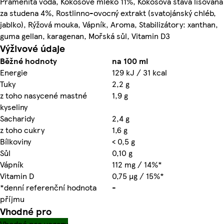
Pramenitá voda, Kokosové mléko 11%, Kokosová šťáva lisovaná
za studena 4%, Rostlinno-ovocný extrakt (svatojánský chléb,
jablko), Rýžová mouka, Vápník, Aroma, Stabilizátory: xanthan,
guma gellan, karagenan, Mořská sůl, Vitamin D3
Výživové údaje
Běžné hodnoty
na 100 ml
Energie
129 kJ / 31 kcal
Tuky
2,2 g
z toho nasycené mastné
1,9 g
kyseliny
Sacharidy
2,4 g
z toho cukry
1,6 g
Bílkoviny
< 0,5 g
Sůl
0,10 g
Vápník
112 mg / 14%*
Vitamin D
0,75 µg / 15%*
*denní referenční hodnota
-
příjmu
Vhodné pro
Vhodné pro vegany