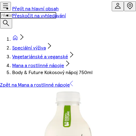
Přejít na hlavní obsah
Přeskočit na vyhledávání
Speciální výživa
Vegetariánské a veganské
Mana a rostlinné nápoje
Body & Future Kokosový nápoj 750ml
Zpět na Mana a rostlinné nápoje