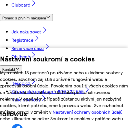
Clubcard
Pomoc s prvním nákupem
Jak nakupovat
Registrace
Rezervace času
Oblíbené
Nastavení soukromí a cookies
Kontakt
My a našich 18 partnerů používáme nebo ukládáme soubory
cookies, abychom zajistili správné fungování webu a
itesco.cz
zpracovali osobní údaje. Povolením použití všech cookies nám
Zákaznické centrum - 800 222 555
umožníte zobrazovat například také personalizovanou
reklamu. V opačném případě zůstanou aktivní jen nezbytné
Naše obchody
cookies, které potřebujeme k provozu webu. Své rozhodnutí
můžete kdykoliv změnit v
Nastavení ochrany osobních údajů
followUs
nebo kliknutím na odkaz Soukromí a cookies v patičce webu.