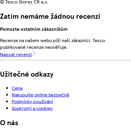
© Tesco Stores ČR a.s.
Zatím nemáme žádnou recenzi
Pomozte ostatním zákazníkům
Recenze na našem webu píší naši zákazníci. Tesco
publikované recenze neověřuje.
Napsat recenzi
Užitečné odkazy
Cena
Nakupujte online bezpečně
Podmínky používání
Soukromí a cookies
O nás