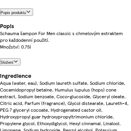
Popis produktu
Popis
Schauma šampon For Men classic s chmelovým extraktem
pro každodenní použití.
Množství: 0.75l
Složení
Ingredience
Aqua (water, eau), Sodium laureth sulfate, Sodium chloride,
Cocamidopropyl betaine, Humulus lupulus (hops) cone
extract, Sodium benzoate, Coco-glucoside, Glyceryl oleate,
Citric acid, Parfum (fragrance), Glycol distearate, Laureth-4,
PEG 7 glyceryl cocoate, Hydrogenated castor oil,
Hydroxypropyl guar hydroxypropyltrimonium chloride,
Propylene glycol, Ethoxydiglycol, Hexyl cinnamal, Linalool,
Limonene, Sodium hydroxide, Benzyl alcohol, Potassium