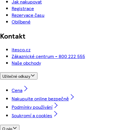
Jak nakupovat
Registrace
Rezervace času
Oblíbené
Kontakt
itesco.cz
Zákaznické centrum - 800 222 555
Naše obchody
Užitečné odkazy
Cena
Nakupujte online bezpečně
Podmínky používání
Soukromí a cookies
O nás