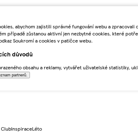
kies, abychom zajistili správné fungování webu a zpracovali 
ém případě zůstanou aktivní jen nezbytné cookies, které pot
odkaz Soukromí a cookies v patičce webu.
ících důvodů
azeného obsahu a reklamy, vytvářet uživatelské statistiky, uk
znam partnerů.
 Club
Inspirace
Léto