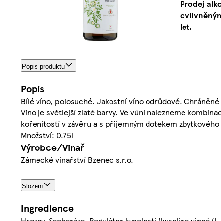
Prodej alk
ovlivněným
let.
Popis produktu
Popis
Bílé víno, polosuché. Jakostní víno odrůdové. Chráněné
Víno je světlejší zlaté barvy. Ve vůni nalezneme kombina
kořenitostí v závěru a s příjemným dotekem zbytkového
Množství: 0.75l
Výrobce/Vinař
Zámecké vinařství Bzenec s.r.o.
Složení
Ingredience
Hrozny, Sacharóza, Regulátor kyselosti (kyselina vinná (L 