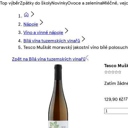
Top výběr
Zpátky do školy
Novinky
Ovoce a zelenina
Mléčné, vejc
Nápoje
Víno a vinné nápoje
Bílá vína tuzemských vinařů
Tesco Muškát moravský jakostní víno bílé polosuc
Zpět na Bílá vína tuzemských vinařů
Tesco Mušk
Zatím žádn
17
129,90 Kč