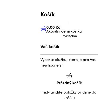
Košík
0,00 Kč
Aktuální cena košíku
0,00 Kč
Aktuální cena košíku
Pokladna
Váš košík
Vyberte službu, která je pro Vás
nejvhodnější
Prázdný košík
Tady uvidíte položky přidané do
košíku