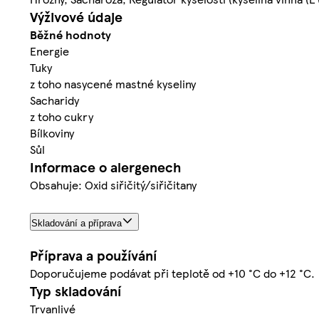
Výživové údaje
Běžné hodnoty
Energie
Tuky
z toho nasycené mastné kyseliny
Sacharidy
z toho cukry
Bílkoviny
Sůl
Informace o alergenech
Obsahuje: Oxid siřičitý/siřičitany
Skladování a příprava
Příprava a používání
Doporučujeme podávat při teplotě od +10 °C do +12 °C.
Typ skladování
Trvanlivé