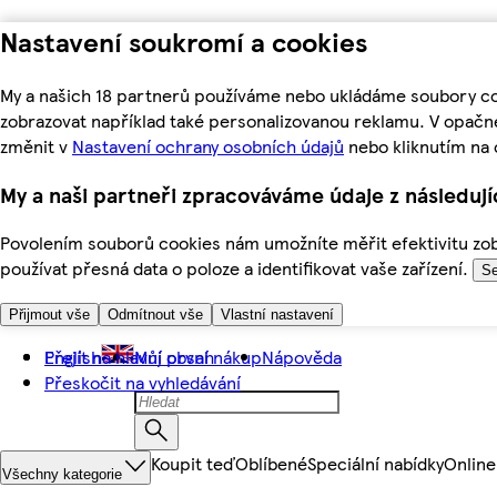
Nastavení soukromí a cookies
My a našich 18 partnerů používáme nebo ukládáme soubory coo
zobrazovat například také personalizovanou reklamu. V opačn
změnit v
Nastavení ochrany osobních údajů
nebo kliknutím na 
My a naši partneři zpracováváme údaje z následuj
Povolením souborů cookies nám umožníte měřit efektivitu zobr
používat přesná data o poloze a identifikovat vaše zařízení.
Se
Přijmout vše
Odmítnout vše
Vlastní nastavení
Přejít na hlavní obsah
English
Můj první nákup
Nápověda
Přeskočit na vyhledávání
Koupit teď
Oblíbené
Speciální nabídky
Online
Všechny kategorie