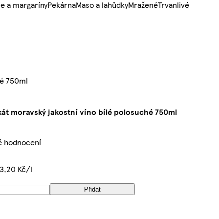
e a margaríny
Pekárna
Maso a lahůdky
Mražené
Trvanlivé
hé 750ml
át moravský jakostní víno bílé polosuché 750ml
é hodnocení
3,20 Kč/l
Přidat