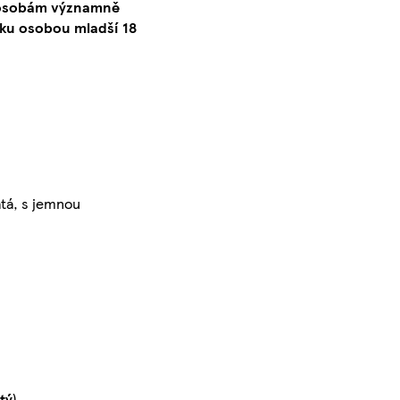
o osobám významně
ku osobou mladší 18
atá, s jemnou
itý
)