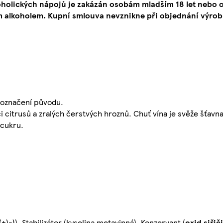
oholických nápojů je zakázán osobám mladším 18 let neb
 alkoholem. Kupní smlouva nevznikne při objednání výrob
 označení původu.
ci citrusů a zralých čerstvých hroznů. Chuť vína je svěže šťavn
 cukru.
(+)-)), Stabilizátor (kyselina metavinná), Konzervant (
oxid siřič