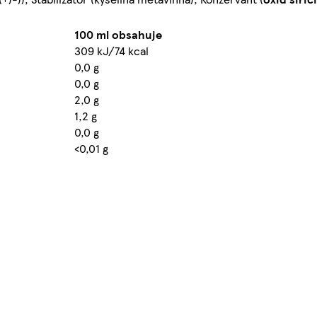
100 ml obsahuje
309 kJ/74 kcal
0,0 g
0,0 g
2,0 g
1,2 g
0,0 g
<0,01 g